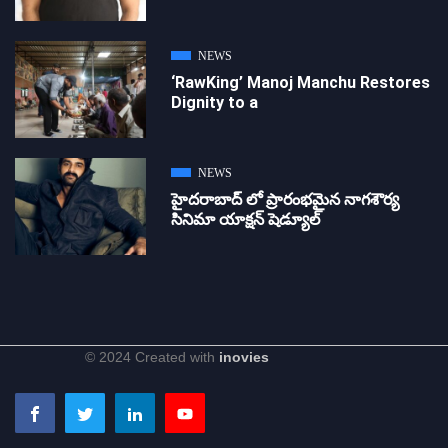
NEWS
‘RawKing’ Manoj Manchu Restores
Dignity to a
NEWS
హైదరాబాద్ లో ప్రారంభమైన నాగశౌర్య
సినిమా యాక్షన్ షెడ్యూల్
© 2024 Created with
inovies