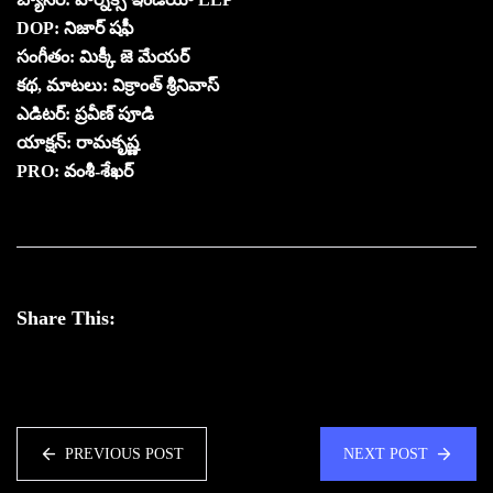
DOP: నిజార్ షఫీ
సంగీతం: మిక్కీ జె మేయర్
కథ, మాటలు: విక్రాంత్ శ్రీనివాస్
ఎడిటర్: ప్రవీణ్ పూడి
యాక్షన్: రామకృష్ణ
PRO: వంశీ-శేఖర్
Share This:
PREVIOUS POST
NEXT POST