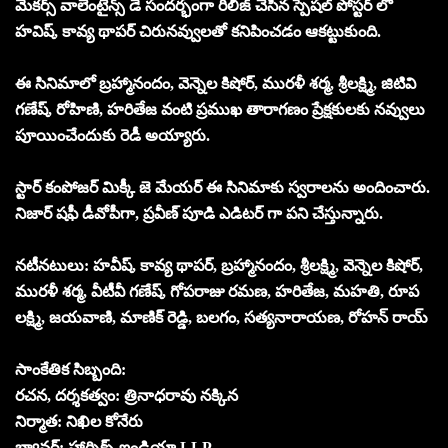
మేకర్స్ వాలెంటైన్స్ డే సందర్భంగా రిలీజ్ చేసిన స్పెషల్‌ పోస్టర్ లో
హవిష్, కావ్య థాపర్ చిరునవ్వులతో కనిపించడం ఆకట్టుకుంది.
ఈ సినిమాలో బ్రహ్మానందం, వెన్నెల కిషోర్, మురళీ శర్మ, శ్రీలక్ష్మి, జిటివి
గణేష్, రోహిణి, హరితేజ వంటి ప్రముఖ తారాగణం ప్రేక్షకులకు నవ్వులు
పూయించేందుకు రెడీ అయ్యారు.
స్టార్ కంపోజర్ మిక్కీ జె మేయర్ ఈ సినిమాకు స్వరాలను అందించారు.
నిజార్ షఫీ డీవోపీగా, ప్రవీణ్ పూడి ఎడిటర్ గా పని చేస్తున్నారు.
నటీనటులు: హవీష్, కావ్య థాపర్, బ్రహ్మానందం, శ్రీలక్ష్మి, వెన్నెల కిషోర్,
మురళీ శర్మ, వీటీవీ గణేష్, గోపరాజు రమణ, హరితేజ, మహతి, రూప
లక్ష్మి, జయవాణి, మాణిక్ రెడ్డి, బలగం, సత్యనారాయణ, రోహన్ రాయ్
సాంకేతిక సిబ్బంది:
రచన, దర్శకత్వం: త్రినాధరావు నక్కిన
నిర్మాత: నిఖిల కోనేరు
బ్యానర్: హార్నిక్స్ ఇండియా LLP