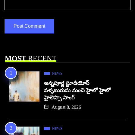
MOST
RECENT
NEWS
అన్నపూర్ణ స్టూడియోస్
పళ్ళబురుసు నుంచి హైలో హైలో
హైలెస్సా సాంగ్
August 8, 2026
NEWS