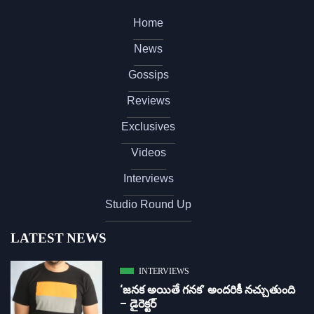
Home
News
Gossips
Reviews
Exclusives
Videos
Interviews
Studio Round Up
LATEST NEWS
INTERVIEWS
‘జ‌న‌క అయితే గ‌న‌క‌’ అందరికీ నచ్చుతుంది
– డైరెక్ట‌ర్