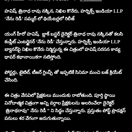
హవిష్, త్రినాధ రావు నక్కిన, నిఖిల కొనేరు, హర్నిక్స్ ఇండియా LLP
‘నేను రెడీ’ సమ్మర్ లో థియేటర్లలో రిలీజ్
యంగ్ హీరో హవిష్, బ్లాక్ బస్టర్ డైరెక్టర్ త్రినాధ రావు నక్కినతో కలసి
కంప్లీట్ ఎంటర్టైనర్ ‘నేను రెడీ’ చేస్తున్నారు. హర్నిక్స్ ఇండియా LLP
బ్యానర్‌పై నిఖిల కొనేరు నిర్మిస్తున్న ఈ చిత్రంలో హవిష్ సరసన కావ్య
థాపర్ కథానాయికగా నటిస్తోంది.
పోస్టర్లు, టైటిల్, టీజర్ గ్లింప్స్ తో ఇప్పటికే సినిమా మంచి బజ్ క్రియేట్
చేసింది.
ఈ చిత్రం వేసవిలో ప్రేక్షకులు ముందుకు రాబోతుంది. పూర్తి స్థాయి
వినోదాత్మక చిత్రంగా అన్ని వర్గాల ప్రేక్షకులను అలరించేలా డైరెక్టర్
త్రినాథరావు” నేను రెడీ ” ని సిద్ధం చేస్తున్నారు. ప్రస్తుతం పోస్ట్ ప్రొడక్షన్
పనులు శర వేగంగా జరుగుతున్నాయి.