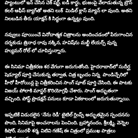
ప్యాంటులో ఇన్ చేసిన చెక్ షర్ట్, ఐడీ కార్డు, భుజంపై వేలాడుతున్న బ్రౌన్
కలర్ ఆఫీస్ బ్యాగ్‌తో అతని లుక్ మిడిల్ క్లాస్ మ్యాన్ లా వుంది. అతని
నిలబడిన తీరు యాక్షన్ కి సిద్ధంగా ఉన్నట్లు వుంది.
నవ్వులు పూయించే వినోదాత్మక చిత్రాలను అందించడంలో పేరుగాంచిన
దర్శకుడు త్రినాధ రావు నక్కిన, హవిష్‌ను మల్టీ లేయర్స్ వున్న
హ్యుమర్ రోల్ లో చూపిస్తున్నారు.
ఈ సినిమా చిత్రీకరణ శర వేగంగా జరుగుతోంది. హైదరాబాద్‌లో సుదీర్ఘ
షెడ్యూల్ పూర్తి చేసుకున్న తర్వాత, చిత్ర బృందం నిన్న పాండిచ్చేరిలో
హీరో హీరోయిన్ల పై చిత్రీకరించిన సాంగ్ షూట్ పూర్తి చేసింది, ఈ పాటకు
విజయ్ పోలాకి మాస్టర్ కొరియోగ్రఫీ చేశారు. సాంగ్ అద్భుతంగా
వచ్చింది. పోస్ట్ ప్రొడక్షన్ పనులు కూడా ఏకకాలంలో జరుగుతున్నాయి.
ఇప్పటికే విడుదలైన ‘నేను రెడీ’ టైటిల్ గ్లింప్స్ అద్భుతమైన స్పందనను
పొంది, సినిమాపై అంచనాలను పెంచింది. బ్రహ్మానందం, శ్రీలక్ష్మి, వెన్నెల
కిషోర్, మురళీ శర్మ, విటివి గణేష్ ఈ చిత్రంలో ప్రముఖ పాత్రలు