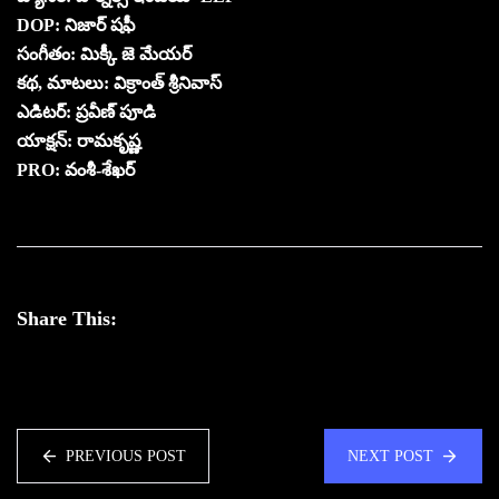
DOP: నిజార్ షఫీ
సంగీతం: మిక్కీ జె మేయర్
కథ, మాటలు: విక్రాంత్ శ్రీనివాస్
ఎడిటర్: ప్రవీణ్ పూడి
యాక్షన్: రామకృష్ణ
PRO: వంశీ-శేఖర్
Share This:
PREVIOUS POST
NEXT POST