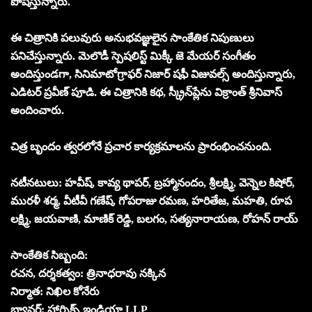
పోషిస్తున్నారు.
ఈ చిత్రానికి పలువురు అనుభవజ్ఞులైన సాంకేతిక నిపుణులు
పనిచేస్తున్నారు. మెలొడీ స్పెషలిస్ట్ మిక్కీ జె మేయర్ సంగీతం
అందిస్తుండగా, సినిమాటోగ్రాఫర్ నిజార్ షఫీ విజువల్స్ అందిస్తున్నారు,
ఎడిటర్ ప్రవీణ్ పూడి. ఈ చిత్రానికి కథ, స్క్రీన్‌ప్లేను విక్రాంత్ శ్రీనివాస్
అందించారు.
చిత్ర బృందం త్వరలోనే ప్రచార కార్యక్రమాలను ప్రారంభించనుంది.
నటీనటులు: హవీష్, కావ్య థాపర్, బ్రహ్మానందం, శ్రీలక్ష్మి, వెన్నెల కిషోర్,
మురళీ శర్మ, వీటీవీ గణేష్, గోపరాజు రమణ, హరితేజ, మహతి, రూప
లక్ష్మి, జయవాణి, మాణిక్ రెడ్డి, బలగం, సత్యనారాయణ, రోహన్ రాయ్
సాంకేతిక సిబ్బంది:
రచన, దర్శకత్వం: త్రినాధరావు నక్కిన
నిర్మాత: నిఖిల కోనేరు
బ్యానర్: హార్నిక్స్ ఇండియా LLP