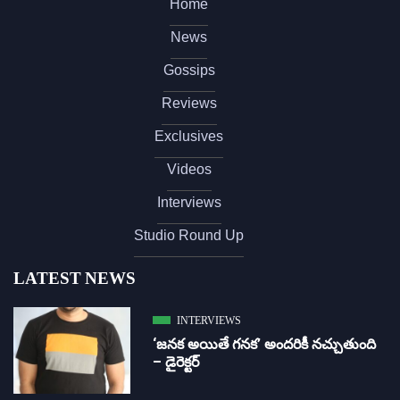
Home
News
Gossips
Reviews
Exclusives
Videos
Interviews
Studio Round Up
LATEST NEWS
INTERVIEWS
‘జ‌న‌క అయితే గ‌న‌క‌’ అందరికీ నచ్చుతుంది
– డైరెక్ట‌ర్