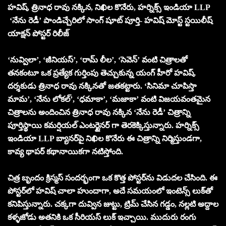
హవిష్, త్రినాధ రావు నక్కిన, నిఖిల కొనేరు, హర్నిక్స్ ఇండియా LLP
‘నేను రెడీ’ పాండిచ్చేరిలో సాంగ్ షూట్ పూర్తి- హవిష్ మోస్ట్ స్టయిలీష్
యాక్షన్ పోస్టర్ రిలీజ్
‘నువ్విలా’, ‘జీనియస్’, ‘రామ్ లీల’, ‘సెవెన్’ వంటి చిత్రాలతో
తనకంటూ ఒక ప్రత్యేక గుర్తింపు తెచ్చుకున్న యంగ్ హీరో హవిష్,
దర్శకుడు త్రినాధ రావు నక్కినతో జతకట్టారు. ‘సినిమా చూపిస్తా
మామ’, ‘నేను లోకల్’, ‘ధమాకా’, ‘మజాకా’ వంటి విజయవంతమైన
చిత్రాలను అందించిన త్రినాధ రావు నక్కిన ‘నేను రెడీ’ చిత్రాన్ని
పూర్తిస్థాయి కమర్షియల్ ఎంటర్టైనర్ గా తెరకెక్కిస్తున్నారు. హర్నిక్స్
ఇండియా LLP బ్యానర్‌పై నిఖిల కొనేరు ఈ చిత్రాన్ని నిర్మిస్తుండగా,
కావ్య థాపర్ కథానాయికగా నటిస్తోంది.
చిత్ర బృందం క్రిస్మస్ సందర్భంగా ఒక కొత్త పోస్టర్‌ను విడుదల చేసింది. ఈ
పోస్టర్‌లో హవిష్ చాలా హుందాగా, అదే సమయంలో ఇంటెన్స్ లుక్‌తో
కనిపిస్తున్నారు. చక్కగా దువ్విన జుట్టు, ట్రిమ్ చేసిన గడ్డం, నల్లటి అద్దాల
కళ్ళజోడు అతనికి ఒక సీరియస్ లుక్ ఇచ్చాయి. ముదురు రంగు