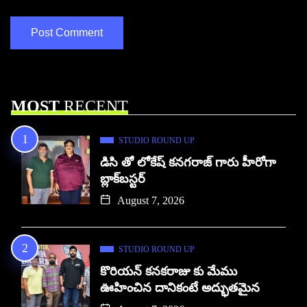
MOST
RECENT
STUDIO ROUND UP
డిసి తో లోకేష్ కనగరాజ్ గారు హీరోగా
బ్లాక్‌బస్టర్
August 7, 2026
STUDIO ROUND UP
కొరియన్ కనకరాజు కు మేము
ఊహించిన దానికంటే అద్భుతమైన