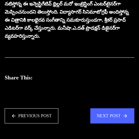
నటిస్తోన్న ఈ ఇన్వెస్టిగేటివ్ థ్రిల్లర్‌ మరో ఇంట్రెస్టింగ్ ఎంటర్‌టైనర్‌గా
మెప్పించనుందని తెలుస్తోంది. విద్యాసాగర్ సినిమాటోగ్రఫీ అందిస్తోన్న
ఈ చిత్రానికి కాలభైరవ సంగీతాన్ని సమకూరుస్తుండగా, శ్రీకర్ ప్రసాద్
ఎడిటర్‌గా వర్క్ చేస్తున్నారు. మనీషా.ఎ.దత్ ప్రొడక్షన్ డిజైనర్‌గా
వ్యవహరిస్తున్నారు.
Share This:
PREVIOUS POST
NEXT POST