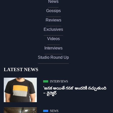
News
Gossips
Reviews
Exclusives
Videos
Interviews
Studio Round Up
LATEST NEWS
INTERVIEWS
‘జ‌న‌క అయితే గ‌న‌క‌’ అందరికీ నచ్చుతుంది
– డైరెక్ట‌ర్
NEWS