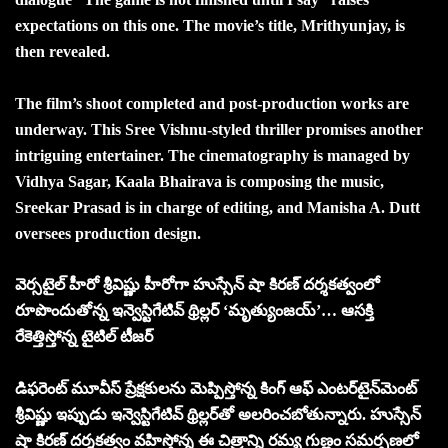
expectations on this one. The movie’s title, Mrithyunjay, is
then revealed.
The film’s shoot completed and post-production works are
underway. This Sree Vishnu-styled thriller promises another
intriguing entertainer. The cinematography is managed by
Vidhya Sagar, Kaala Bhairava is composing the music,
Sreekar Prasad is in charge of editing, and Manisha A. Dutt
oversees production design.
వెర్సటైల్ హీరో శ్రీవిష్ణు హీరోగా హుస్సేన్ షా కిరణ్ దర్శకత్వంలో
రూపొందుతోన్న ఇన్వెస్టిగేటివ్ థ్రిల్లర్ ‘మృత్యుంజయ్’… ఆసక్తి
రేకెత్తిస్తోన్న టైటిల్ టీజర్
డిఫరెంట్ మూవీస్ ప్రేక్షకులను మెప్పిస్తోన్న కింగ్ ఆఫ్ ఎంటర్‌టైన్‌మెంట్
శ్రీవిష్ణు ఇప్పుడు ఇన్వెస్టిగేటివ్ థ్రిల్లర్‌తో అలరించబోతున్నారు. హుస్సేన్
షా కిరణ్ దర్శకత్వం వహిస్తోన్న ఈ చిత్రాన్ని రమ్య గుణ్ణం సమర్పణలో