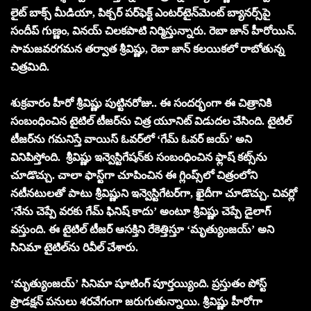
లైట్ బాక్స్ మీడియా, పిక్చర్ పర్‌ఫెక్ట్ ఎంటర్‌టైన్‌మెంట్ బ్యానర్స్‌పై
సందీప్ గుణ్ణం, వినయ్ చిలకపాటి నిర్మిస్తున్నారు. రెబా జాన్ హీరోయిన్.
సామజవరగమన తర్వాత శ్రీవిష్ణు, రెబా జాన్ కలయికలో రాబోతున్న
చిత్రమిది.
శుక్రవారం హీరో శ్రీవిష్ణు పుట్టినరోజు.. ఈ సందర్భంగా ఈ చిత్రానికి
సంబంధించిన టైటిల్ టీజర్‌ను చిత్ర యూనిట్ విడుదల చేసింది. టైటిల్
టీజర్‌ను గమనిస్తే వాయిస్ ఓవర్‌లో ‘గేమ్ ఓవర్ జయ్’ అని
వినిపిస్తోంది. శ్రీవిష్ణు ఇన్వెస్టిగేషన్‌కు సంబంధించిన ఫ్లాష్ కట్స్‌ను
చూడొచ్చు. చాలా ఫాస్ట్‌గా చూపించిన ఈ గ్లింప్స్‌లో చిత్రంలోని
నటీనటులతో పాటు శ్రీవిష్ణుని ఇన్వెస్టిగేటర్‌గా, ఖైదీగా చూడొచ్చు. చివర్లో
‘నేను చెప్పే వరకు గేమ్ ఫినిష్ కాదు’ అంటూ శ్రీవిష్ణు చెప్పే డైలాగ్
వస్తుంది. ఈ టైటిల్ టీజర్ ఆసక్తిని రేకెత్తిస్తూ ‘మృత్యుంజయ్’ అని
సినిమా టైటిల్‌ను రివీల్ చేశారు.
‘మృత్యుంజయ్’ సినిమా షూటింగ్ పూర్తయ్యింది. ప్రస్తుతం పోస్ట్
ప్రొడక్షన్ పనులు శరవేగంగా జరుగుతున్నాయి. శ్రీవిష్ణు హీరోగా