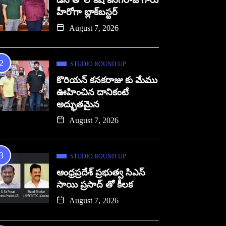
డిసి తో లోకేష్ కనగరాజ్ గారు
హీరోగా బ్లాక్‌బస్టర్
August 7, 2026
STUDIO ROUND UP
కొరియన్ కనకరాజు కు మేము
ఊహించిన దానికంటే
అద్భుతమైన
August 7, 2026
STUDIO ROUND UP
ఆంధ్రప్రదేశ్ ప్రభుత్వ సిఎస్
సాయి ప్రసాద్ తో కీలక
August 7, 2026