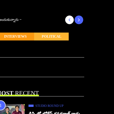
్ అందుకున్నారు –
కొరియన్ కనకరాజు క
INTERVIEWS
POLITICAL
OST
RECENT
STUDIO ROUND UP