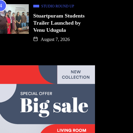
STUDIO ROUND UP
Stuartpuram Students
Trailer Launched by
Venu Udugula
August 7, 2026