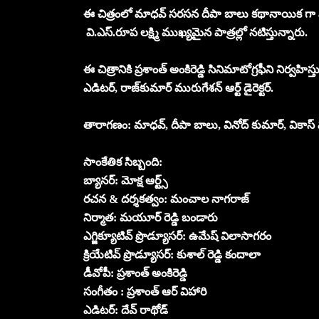
ఈ చిత్రంలో మాధవ్ సరసన దీపా బాలు కథానాయిక గా నటిస్త
వి.ఎస్.రూప లక్ష్మి ముఖ్యమైన పాత్రల్లో నటిస్తున్నారు.
ఈ చిత్రానికి ప్రశాంత్ అంకిరెడ్డి సినిమాటోగ్రఫీని నిర్వహి
ఎడిటర్, రాజ్‌కుమార్ మురుగేశన్ ఆర్ట్ డైరెక్టర్.
తారాగణం: మాధవ్, దీపా బాలు, వినోద్ కుమార్, వికాస్ వశి
సాంకేతిక సిబ్బంది:
బ్యానర్: మోక్ష ఆర్ట్స్
రచన & దర్శకత్వం: మంచాల నాగరాజ్
నిర్మాత: మయూర్ రెడ్డి బండారు
ఎగ్జిక్యూటివ్ ప్రొడ్యూసర్: ఉమేష్ విలాసాగరం
క్రియేటివ్ ప్రొడ్యూసర్: కుశాల్ రెడ్డి కందాలా
డీవోపీ: ప్రశాంత్ అంకిరెడ్డి
సంగీతం : ప్రశాంత్ ఆర్ విహారి
ఎడిటర్: దేవ్ రాథోడ్