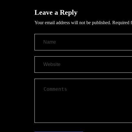
Leave a Reply
Your email address will not be published.
Required f