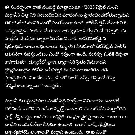
ఈ సంద‌ర్భంగా రాణి ముఖ‌ర్జీ మాట్లాడుతూ ‘‘2025 ఏప్రిల్ నుంచి
మ‌ర్దానీ3 చిత్రానికి సంబంధించిన షూటింగ్‌ను ప్రారంభించ‌బోతున్నామ‌ని
తెలియ‌జేయ‌టానికి ఎంతో సంతోషంగా ఉంది. పోలీస్ డ్రెస్ వేసుకుని ఓ
అద్భుత‌మైన పాత్ర‌ను చేయ‌టం నాకెప్పుడూ ప్ర‌త్యేక‌మనే చెప్పాలి. ఈ
పాత్ర‌ను చేయ‌టం ద్వారా మీ నుంచి నాకు అప‌రిమిత‌మైన
ప్రేమాభిమానాలు ల‌భించాయి. మ‌ర్దానీ3 సినిమాలో ప‌వ‌ర్‌ఫుల్ పోలీస్
ఆఫీస‌ర్‌గా న‌టిస్తుండ‌టం ఎంతో గ‌ర్వంగా ఉంది. మ‌న‌ల్ని కంటికి రెప్ప‌లా
కాపాడుతూ, డ్యూటీలో ప్రాణ త్యాగానికి సైతం వెనుకాడ‌ని
ధైర్య‌వంతులైన పోలీస్ ఆఫీస‌ర్స్‌కి ఈ సినిమా అంకితం. గ‌త
ఫ్రాంచైజీల‌ను మించేలా మ‌ర్దానీ3లో గూజ్ బ‌మ్స్ తెప్పించే గొప్ప
స‌న్నివేశాలున్నాయి ’’ అన్నారు.
మ‌ర్దానీ గ‌త ఫ్రాంచైజీలు ఎంతో పెద్ద హిట్స్‌గా నిలిచాయో అంద‌రికీ
తెలిసిందే. వాటిని మించేలా స్క్రిప్ట్ ఉండాల‌ని వెయిట్ చేసి మ‌ర్దానీ3ని
స్టార్ట్ చేస్తున్నాం. అది మా బాధ్య‌త‌. ఈ ఫ్రాంచైజీపై అంచ‌నాలుంటాయి.
వాటిని అందుకునేలా సినిమా ఉండాలి. అలాగే డార్క్‌, ప్రేక్ష‌కులు
ఆశ్చ‌ర్య‌పోయే అంశాల‌తో మర్దానీ ఉంటుంది. నాకు ఎంతో