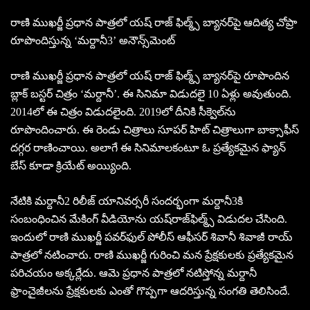
రాణి ముఖ‌ర్జీ ప్ర‌ధాన పాత్ర‌లో య‌ష్ రాజ్ ఫిల్మ్స్ బ్యాన‌ర్‌పై ఆదిత్య చోప్రా
రూపొందిస్తున్న ‘మర్దానీ3’ అనౌన్స్‌మెంట్‌
రాణి ముఖర్జీ ప్రధాన పాత్రలో యష్ రాజ్ ఫిల్మ్స్ బ్యానర్‌పై రూపొందిన
బ్లాక్ బ‌స్ట‌ర్ చిత్రం ‘మర్దానీ’. ఈ సినిమా విడుద‌లై 10 ఏళ్లు అవుతుంది.
2014లో ఈ చిత్రం విడుద‌లైంది. 2019లో దీనికి సీక్వెల్‌ను
రూపొందించారు. ఈ రెండు చిత్రాలు సూప‌ర్ హిట్ చిత్రాలుగా బాక్సాఫీస్
ద‌గ్గ‌ర రాణించాయి. అలాగే ఈ సినిమాల‌కంటూ ఓ ప్ర‌త్యేక‌మైన ఫ్యాన్
బేస్ కూడా క్రియేట్ అయ్యింది.
నేటికి మ‌ర్దానీ2 రిలీజ్ యానివ‌ర్స‌రీ సంద‌ర్భంగా మ‌ర్దానీ3కి
సంబంధించిన మేకింగ్ వీడియోను య‌ష్‌రాజ్‌ఫిల్మ్స్ విడుద‌ల చేసింది.
ఇందులో రాణి ముఖ‌ర్జీ ప‌వ‌ర్‌ఫుల్ పోలీస్ ఆఫీస‌ర్ శివానీ శివాజీ రాయ్
పాత్ర‌లో న‌టించారు. రాణి ముఖర్జీ గురించి మ‌న ప్రేక్ష‌కుల‌కు ప్ర‌త్యేక‌మైన
ప‌రిచ‌యం అక్క‌ర్లేదు. ఆమె ప్ర‌ధాన పాత్ర‌లో న‌టిస్తోన్న మ‌ర్దానీ
ఫ్రాంచైజీల‌ను ప్రేక్ష‌కుల‌కు ఎంతో గొప్ప‌గా ఆద‌రిస్తున్న సంగ‌తి తెలిసిందే.