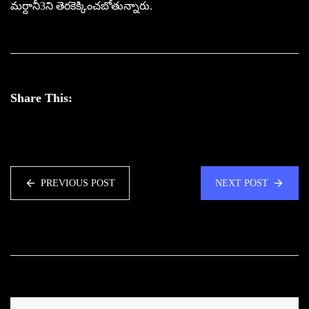
మ‌ర్దానీ3ని తెర‌కెక్కించ‌బోతున్నారు.
Share This:
PREVIOUS POST
NEXT POST