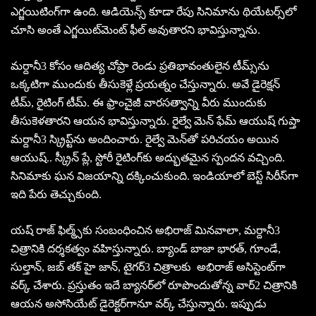
ఎగ్జ‌యిటింగ్‌గా ఉంది. ఆడియెన్స్ కూడా రేపు సినిమాను థియేట‌ర్స్‌లో
చూసి అంతే ఎగ్జ‌యిట్‌మెంట్ ఫీల్ అవుతార‌ని భావిస్తున్నాను.
మ‌ర్దానీ3 కోసం ఆదిత్య చోప్రా రెండు ప్ర‌తిభావంతులైన టీమ్స్‌ను
ఒక్క‌టిగా ముందుకు తీసుకెళ్లే ప్ర‌య‌త్నం చేస్తున్నారు. అవే డైరెక్ష‌న్
టీమ్‌, రైటింగ్ టీమ్‌. ఈ ఫ్రాంచైజీ వార‌సత్వాన్ని వీరు ముందుకు
తీసుకెళతార‌ని ఆయ‌న భావిస్తున్నారు. రైల్వే మెన్ ఫేమ్ ఆయుష్ గుప్తా
మ‌ర్దానీ3 స్క్రిప్ట్‌ను అందించారు. రైల్వే మెన్‌తో ప‌రిచ‌యం అయిన
ఆయుష్.. స్క్రీన్ ప్లే, స్టోరీ రైటింగ్‌కు అద్భుత‌మైన స్పంద‌న వ‌చ్చింది.
సినిమాకు ఘ‌న విజ‌యాన్ని ద‌క్కించుకుంది. ఇండియాలో బెస్ట్ సిరీస్‌గా
ఇది పేరు తెచ్చుకుంది.
య‌ష్ రాజ్ ఫిల్మ్స్‌కు సంబంధించిన అభిరాజ్ మిన‌వాలా, మ‌ర్దానీ3
చిత్రానికి ద‌ర్శ‌క‌త్వం వ‌హిస్తున్నారు. బ్యాండ్ బాజా భార‌త్‌, గూండే,
సుల్తాన్‌, జ‌బ్ త‌క్ హై జాన్, టైగ‌ర్‌3 చిత్రాల‌కు అభిరాజ్ అసిస్టెంట్‌గా
వ‌ర్క్ చేశారు. ప్ర‌స్తుతం ఇదే బ్యాన‌ర్‌లో రూపొందుతోన్న వార్‌2 చిత్రానికి
ఆయ‌న అసోసియేట్ డైరెక్ట‌ర్‌గానూ వ‌ర్క్ చేస్తున్నారు. ఇప్పుడు