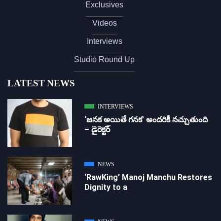
Exclusives
Videos
Interviews
Studio Round Up
LATEST NEWS
INTERVIEWS
‘జ‌న‌క అయితే గ‌న‌క‌’ అందరికీ నచ్చుతుంది
– డైరెక్ట‌ర్
NEWS
‘RawKing’ Manoj Manchu Restores
Dignity to a