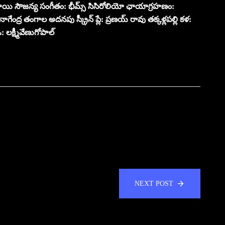
 సాయి సౌజన్య సంగీతం: భీమ్స్ సిసిరోలియో ఛాయాగ్రహణం:
 నాగేంద్ర తంగాల అదనపు స్క్రీన్ ప్లే: ప్రణయ్ రావు తక్కళ్లపల్లి కళ:
 లక్ష్మీవేణుగోపాల్
NEXT POST