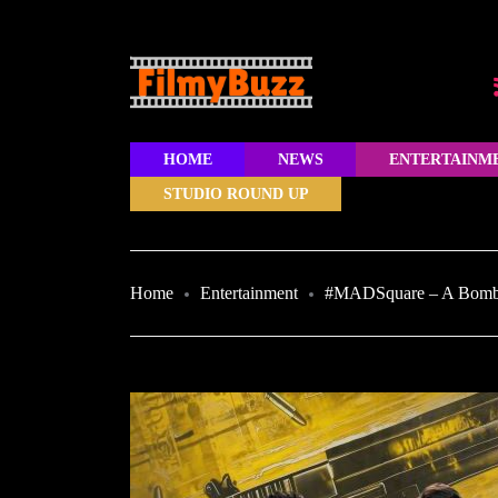
HOME
NEWS
ENTERTAINM
STUDIO ROUND UP
Home
Entertainment
#MADSquare – A Bombast