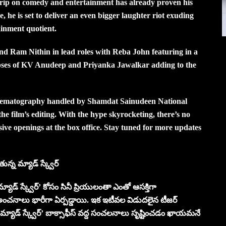
rip on comedy and entertainment has already proven his
 is set to deliver an even bigger laughter riot exuding
tainment quotient.
nd Ram Nithin in lead roles with Reba John featuring in a
limpses of KV Anudeep and Priyanka Jawalkar adding to the
inematography handled by Shamdat Sainudeen National
e film’s editing. With the hype skyrocketing, there’s no
ve openings at the box office. Stay tuned for more updates
న్న మ్యాడ్ స్క్వేర్
 ‘మ్యాడ్ స్క్వేర్’ కోసం సినీ ప్రియులంతా ఎంతో ఆసక్తిగా
అంచనాలు భారీగా ఏర్పడ్డాయి. ఇక ఇటీవల విడుదలైన టీజర్
 ‘మ్యాడ్ స్క్వేర్’ బాక్సాఫీస్ వద్ద సంచలనాలు సృష్టించడం ఖాయమనే