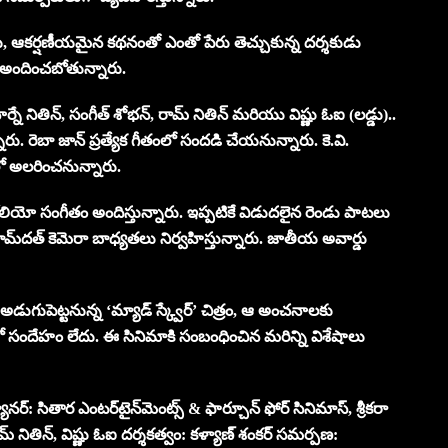
శాలు, ఆకర్షణీయమైన కథనంతో ఎంతో పేరు తెచ్చుకున్న దర్శకుడు
ని అందించబోతున్నారు.
నితిన్, సంగీత్ శోభన్, రామ్ నితిన్ మరియు విష్ణు ఓఐ (లడ్డు)..
ు. రెబా జాన్ ప్రత్యేక గీతంలో సందడి చేయనున్నారు. కె.వి.
లో అలరించనున్నారు.
సిరోలియో సంగీతం అందిస్తున్నారు. ఇప్పటికే విడుదలైన రెండు పాటలు
ామ్‌దత్ కెమెరా బాధ్యతలు నిర్వహిస్తున్నారు. జాతీయ అవార్డు
గుపెట్టనున్న ‘మ్యాడ్ స్క్వేర్’ చిత్రం, ఆ అంచనాలకు
ంలో సందేహం లేదు. ఈ సినిమాకి సంబంధించిన మరిన్ని విశేషాలు
యానర్: సితార ఎంటర్‌టైన్‌మెంట్స్ & ఫార్చూన్ ఫోర్ సినిమాస్, శ్రీకరా
మ్ నితిన్‌, విష్ణు ఓఐ దర్శకత్వం: కళ్యాణ్ శంకర్ సమర్పణ: