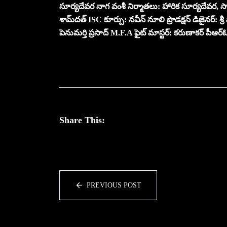
సూర్యదేవర నాగ వంశీ నిర్మాతలు: హారిక సూర్యదేవర,
శామ్‌దత్ ISC కూర్పు: నవీన్ నూలి ప్రొడక్షన్ డిజైనర్: శ్రీ
పెనుమర్తి ప్రసాద్ M.F.A ఫైట్ మాస్టర్: కరుణాకర్ పీఆర్ఓ:
Share This:
PREVIOUS POST