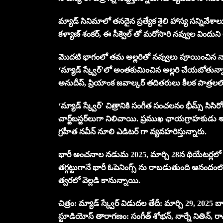
మ్యాడ్ సినిమాలో తనదైన ప్రత్యేక శైలి హాస్య సన్నివే
కళ్యాణ్ శంకర్, ఈ సీక్వెల్ తో మరోసారి నవ్వుల విందు
మొదటి భాగంలో తమ అల్లరితో నవ్వులు పూయించిన నార్నే 
‘మ్యాడ్ స్క్వేర్’లో అంతకుమించిన అల్లరి చేయబోతున్నార
అనుదీప్, ప్రియాంక జవాల్కర్ తదితరులు కీలక పాత్రల
‘మ్యాడ్ స్క్వేర్’ చిత్రానికి సంగీత సంచలనం భీమ్స్ సి
చార్ట్‌బస్టర్‌లుగా నిలిచాయి. ప్రముఖ ఛాయగ్రాహకుడు శ
గ్రహీత నవీన్ నూలి ఎడిటర్ గా వ్యవహరిస్తున్నారు.
భారీ అంచనాల నడుమ 2025, మార్చి 28న థియేటర్లలో అడు
తగ్గట్టుగానే భారీ ఓపెనింగ్స్‌ ను రాబడుతుంది ఆనంద
త్వరలో వెల్లడి కానున్నాయి.
చిత్రం: మ్యాడ్ స్క్వేర్ విడుదల తేదీ: మార్చి 29, 2025 బ్
స్టూడియోస్ తారాగణం: సంగీత్ శోభన్, నార్నే నితిన్, రా