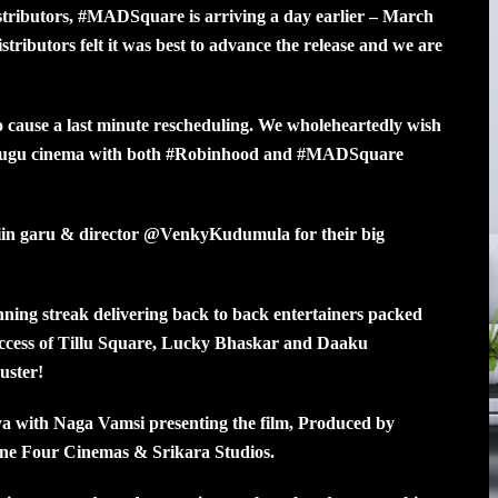
stributors, #MADSquare is arriving a day earlier – March
tributors felt it was best to advance the release and we are
o cause a last minute rescheduling. We wholeheartedly wish
Telugu cinema with both #Robinhood and #MADSquare
hiin garu & director @VenkyKudumula for their big
ning streak delivering back to back entertainers packed
ccess of Tillu Square, Lucky Bhaskar and Daaku
buster!
 with Naga Vamsi presenting the film, Produced by
tune Four Cinemas & Srikara Studios.