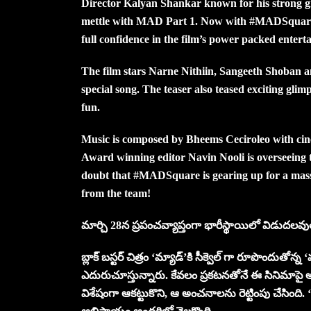
Director Kalyan Shankar known for his strong g
mettle with MAD Part 1. Now with #MADSquare, he
full confidence in the film’s power packed enter
The film stars Narne Nithiin, Sangeeth Shoban a
special song. The teaser also teased exciting g
fun.
Music is composed by Bheems Ceciroleo with c
Award winning editor Navin Nooli is overseeing th
doubt that #MADSquare is gearing up for a massi
from the team!
మార్చి 28న ప్రపంచవ్యాప్తంగా భారీస్థాయిలో విడుదలవుతు
బ్లాక్ బస్టర్ చిత్రం ‘మ్యాడ్’కి సీక్వెల్ గా రూపొందుతోన్న
ఎదురుచూస్తున్నారు. కేవలం ప్రకటనతోనే ఈ సినిమాపై 
విశేషంగా ఆకట్టుకొని, ఆ అంచనాలను రెట్టింపు చేసింది.