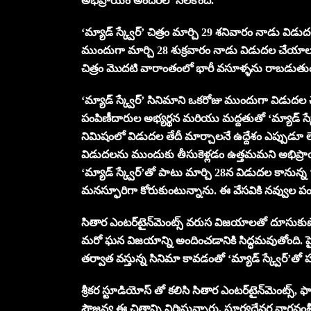
అభిప్రాయం అందరిలో నెలకొంది.
‘మ్యాడ్ స్క్వేర్’ చిత్రం మార్చి 29 శనివారం నాడు విడు
ముందుగా మార్చి 28 శుక్రవారం నాడు విడుదల చేయాలని న
చిత్రం మొదటి వారాంతంలో భారీ వసూళ్ళను రాబడుత
‘మ్యాడ్ స్క్వేర్’ సినిమాని ఒకరోజు ముందుగా విడుదల 
పంపిణీదారుల అభ్యర్థన మరియు మద్దతుతో ‘మ్యాడ్ స్క్వే
నిమిషంలో విడుదల తేదీ మార్చాలనే ఉద్దేశం ఎప్పుడూ
విడుదలను ముందుకు తీసుకెళ్లడం ఉత్తమమని అభిప్ర
‘మ్యాడ్ స్క్వేర్’తో పాటు మార్చి 28న విడుదల కాను
మనస్ఫూరిగా కోరుకుంటున్నాను. ఈ వేసవికి నవ్వుల ప
సితార ఎంటర్‌టైన్‌మెంట్స్ వరుస విజయాలతో దూసుకుపోతోం
మరో ఘన విజయాన్ని అందించడానికి సిద్ధమవుతోంది. ప
తర్వాత వస్తున్న సినిమా కావడంతో ‘మ్యాడ్ స్క్వేర్’తో హ్య
శ్రీకర స్టూడియోస్ తో కలిసి సితార ఎంటర్‌టైన్‌మెంట్స్
సౌజన్య ఈ చిత్రాన్ని నిర్మిస్తున్నారు. సూర్యదేవర నాగ