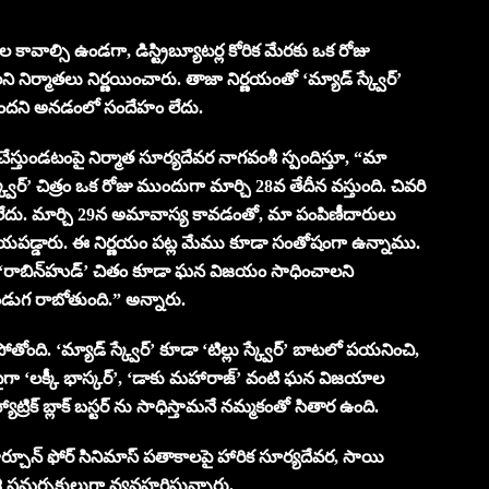
దల కావాల్సి ఉండగా, డిస్ట్రిబ్యూటర్ల కోరిక మేరకు ఒక రోజు
ిర్మాతలు నిర్ణయించారు. తాజా నిర్ణయంతో ‘మ్యాడ్ స్క్వేర్’
ుందని అనడంలో సందేహం లేదు.
చేస్తుండటంపై నిర్మాత సూర్యదేవర నాగవంశీ స్పందిస్తూ, “మా
ర్’ చిత్రం ఒక రోజు ముందుగా మార్చి 28వ తేదీన వస్తుంది. చివరి
 లేదు. మార్చి 29న అమావాస్య కావడంతో, మా పంపిణీదారులు
ాయపడ్డారు. ఈ నిర్ణయం పట్ల మేము కూడా సంతోషంగా ఉన్నాము.
న్న ‘రాబిన్‌హుడ్’ చితం కూడా ఘన విజయం సాధించాలని
ండుగ రాబోతుంది.” అన్నారు.
ది. ‘మ్యాడ్ స్క్వేర్’ కూడా ‘టిల్లు స్క్వేర్’ బాటలో పయనించి,
ైగా ‘లక్కీ భాస్కర్’, ‘డాకు మహారాజ్’ వంటి ఘన విజయాల
ాట్రిక్ బ్లాక్ బస్టర్ ను సాధిస్తామనే నమ్మకంతో సితార ఉంది.
, ఫార్చూన్ ఫోర్ సినిమాస్ పతాకాలపై హారిక సూర్యదేవర, సాయి
వంశీ సమర్పకులుగా వ్యవహరిస్తున్నారు.