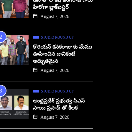
డిసి తో లోకేష్ కనగరాజ్ గారు
హీరోగా బ్లాక్‌బస్టర్
August 7, 2026
STUDIO ROUND UP
కొరియన్ కనకరాజు కు మేము
ఊహించిన దానికంటే
అద్భుతమైన
August 7, 2026
STUDIO ROUND UP
ఆంధ్రప్రదేశ్ ప్రభుత్వ సిఎస్
సాయి ప్రసాద్ తో కీలక
August 7, 2026