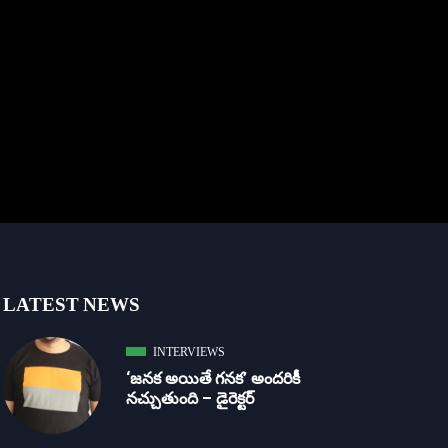
LATEST NEWS
INTERVIEWS
‘జ‌న‌క అయితే గ‌న‌క‌’ అందరికీ
నచ్చుతుంది – డైరెక్ట‌ర్