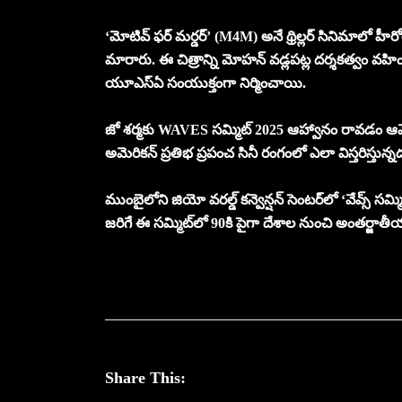
‘మోటివ్ ఫర్ మర్డర్’ (M4M) అనే థ్రిల్లర్ సినిమాలో హీరో
మారారు. ఈ చిత్రాన్ని మోహన్ వడ్లపట్ల దర్శకత్వం వహించగ
యూఎస్ఏ సంయుక్తంగా నిర్మించాయి.
జో శర్మకు WAVES సమ్మిట్ 2025 ఆహ్వానం రావడం ఆమ
అమెరికన్ ప్రతిభ ప్రపంచ సినీ రంగంలో ఎలా విస్తరిస్తున్నద
ముంబైలోని జియో వరల్డ్ కన్వెన్షన్ సెంటర్‌లో ‘వేవ్స్ సమ్
జ‌రిగే ఈ స‌మ్మిట్‌లో 90కి పైగా దేశాల నుంచి అంతర్జాతీ
Share This: