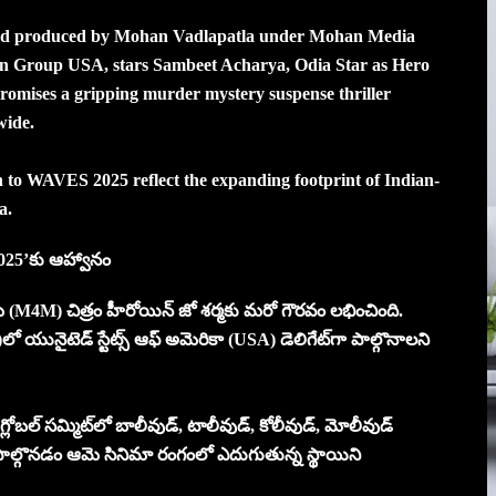
and produced by Mohan Vadlapatla under Mohan Media
in Group USA, stars Sambeet Acharya, Odia Star as Hero
romises a gripping murder mystery suspense thriller
wide.
n to WAVES 2025 reflect the expanding footprint of Indian-
a.
2025’కు ఆహ్వానం
(M4M) చిత్రం హీరోయిన్ జో శర్మకు మరో గౌరవం లభించింది.
 యునైటెడ్ స్టేట్స్ ఆఫ్ అమెరికా (USA) డెలిగేట్‌గా పాల్గొనాలని
ోబల్ సమ్మిట్‌లో బాలీవుడ్, టాలీవుడ్, కోలీవుడ్, మోలీవుడ్
 పాల్గొనడం ఆమె సినిమా రంగంలో ఎదుగుతున్న స్థాయిని