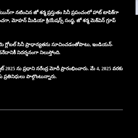
యిన్‌గా నటించిన జో శర్మ ప్రస్తుతం సినీ ప్రపంచంలో హాట్ టాపిక్‌గా
ా, మోహన్ మీడియా క్రియేషన్స్ సంస్థ, జో శర్మ మెక్‌విన్ గ్రూప్
ె గ్లోబల్ సినీ ప్రాధాన్యతను సూచించడంతోపాటు, ఇండియన్-
నేదానికీ నిదర్శనంగా నిలుస్తోంది.
మిట్ 2025 ను ప్ర‌ధాని న‌రేంద్ర మోదీ ప్రారంభించారు. మే 4, 2025 వరకు
య ప్రతినిధులు పాల్గొంటున్నారు.