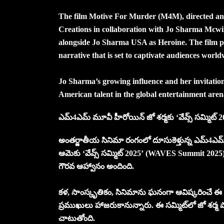
The film Motive For Murder (M4M), directed 
Creations in collaboration with Jo Sharma Mcw
alongside Jo Sharma USA as Heroine. The film p
narrative that is set to captivate audiences world
Jo Sharma’s growing influence and her invitatio
American talent in the global entertainment aren
ఎమ్4ఎమ్ మూవీ హీరోయిన్ జో శర్మకు ‘వేవ్స్ సమ్మిట్ 
అంతర్జాతీయ సినిమా రంగంలో దూసుకెళ్తున్న ఎమ్4ఎమ్ 
ఆమెకు ‘వేవ్స్‌ సమ్మిట్ 2025’ (WAVES Summit 2025)లో
గౌర‌వ ఆహ్వానం అందింది.
కళ, సాంస్కృతికం, సినిమాను ఘనంగా ఆవిష్కరించే ఈ గ్ల
ప్రముఖులు హాజరుకానున్నారు. ఈ సమ్మిట్‌లో జో శర్మ
చాటుతోంది.