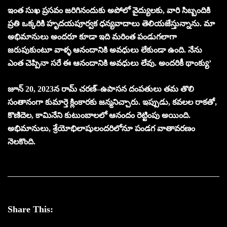
ఇంత సుఖ ప్రసవం జరిగినందుకు అపోలో వైద్యులకు, వారి సిబ్బందికి
ప్రతి ఒక్కరికి హృదయపూర్వక ధన్యవాదాలు తెలియజేస్తున్నాను. మా
అభిమానులు అందరూ కూడా ఇది మరింత పండుగలాగా
జరుపుకుంటూ వాళ్ళ ఆనందానికి అవధులు లేకుండా ఉంది. నేను
ఎంత చెప్పినా సరే ఈ ఆనందానికి అవధులు లేవు. అందరికీ థాంక్యు’
జూన్ 20, 2023న రామ్ చరణ్–ఉపాసన దంపతులు తమ తొలి
సంతానంగా కుమార్తె క్లింకారకు జన్మనిచ్చారు. ఇప్పుడు, కవలల రాకతో,
కొణిదెల, కామినేని కుటుంబాలలో ఆనందం రెట్టింపు అయింది.
అభిమానులు, శ్రేయోభిలాషులందరిలోనూ పండగ వాతావరణం
నెలకొంది.
Share This: