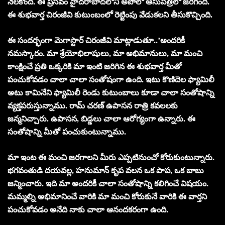
నెలకొంది. ఈ ప్రసవం హైదరాబాద్‌లోని అపోలో ఆసుపత్రిలో జరిగింది.
ఈ శుభవార్త చిరంజీవి కుటుంబంలో రెట్టింపు వేడుకలని తీసుకొచ్చింది.
ఈ సందర్భంగా మెగాస్టార్ చిరంజీవి మాట్లాడుతూ..’అందరికీ
నమస్కారం. మా శ్రేయోభిలాషులు, మా అభిమానులు, మా మంచి
కాంక్షించే ప్రతి ఒక్కరికి మా ఇంటి జరిగిన ఈ శుభవార్త మీతో
పంచుకోవడం చాలా చాలా సంతోషంగా ఉంది. ఇటు కొణిదెల ఫ్యామిలీ
అటు కామినేని ఫ్యామిలీ రెండు కుటుంబాలు కూడా చాలా సంతోషాన్ని
వ్యక్తపరుస్తున్నాము. రామ్ చరణ్ ఉపాసన రాత్రి కవలలకు
జన్మనిచ్చారు. ఉపాసన, బిడ్డలు చాలా ఆరోగ్యంగా ఉన్నారు. ఈ
సంతోషాన్ని మీతో పంచుకుంటున్నాము.
మా ఇంట ఈ మంచి జరగాలని మీరు ఎప్పటినుంచో కోరుకుంటున్నారు.
భగవంతుడి దయవల్ల, హనుమాన్ కృప వలన ఒక పాప, ఒక బాబు
జన్మించారు. ఇది మా అందరికీ చాలా సంతోషాన్ని కలిగించే విషయం.
మమ్మల్ని అభిమానించే వారికి మా మంచి కోరుకునే వారికి ఈ వార్తని
పంచుకోవడం అనేది నాకు చాలా ఆనందకరంగా ఉంది.