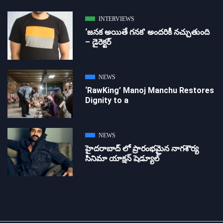
INTERVIEWS
‘జ‌న‌క అయితే గ‌న‌క‌’ అందరికీ నచ్చుతుంది
– డైరెక్ట‌ర్
NEWS
‘RawKing’ Manoj Manchu Restores
Dignity to a
NEWS
హైదరాబాద్ లో ప్రారంభమైన నాగశౌర్య
సినిమా యాక్షన్ షెడ్యూల్