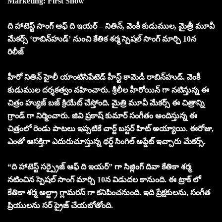
Marketing: First Show
ది హాటెస్ట్ సాంగ్ ఆఫ్ ది ఇయర్ – నితిన్, వెంకీ కుడుముల, మైత్రీ మూవీ
మేకర్స్ ‘రాబిన్‌హుడ్‌’ నుంచి కేతిక శర్మ స్పెషల్ సాంగ్ మార్చి 10న
రిలీజ్
హీరో నితిన్ హైలీ యాంటిసిపేటెడ్ హీస్ట్ కామెడీ రాబిన్‌హుడ్. వెంకీ
కుడుముల దర్శకత్వం వహించారు. శ్రీలీల హీరోయిన్ గా నటిస్తున్న ఈ
చిత్రం హ్యుజ్ బజ్ క్రియేట్ చేస్తోంది. మైత్రి మూవీ మేకర్స్ ఈ చిత్రాన్ని
గ్రాండ్ గా నిర్మించారు. జివి ప్రకాష్ కుమార్ సంగీతం అందిస్తున్న ఈ
చిత్రంలో రెండు పాటలు ఇప్పటికే చార్ట్ బస్టర్ హిట్ అయ్యాయి. ఈరోజు,
ఎంతో ఆసక్తిగా ఎదురుచూస్తున్న థర్డ్ సింగిల్ అప్డేట్ ఇచ్చారు మేకర్స్.
“ది హాటెస్ట్ సర్ప్రైజ్ ఆఫ్ ది ఇయర్” గా సిజ్లింగ్ దివా కేతికా శర్మ
నటించిన స్పెషల్ సాంగ్ మార్చి 10న విడుదల కానుంది. ఈ ట్రాక్ లో
కేతికా శర్మ అల్ట్రా గ్లామరస్ గా కనిపించనుంది. ఇది ప్రేక్షకులను, సంగీత
ప్రియులను సర్ ప్రైజ్ చేయబోతోంది.