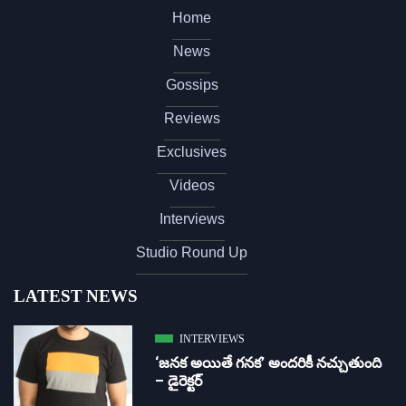
Home
News
Gossips
Reviews
Exclusives
Videos
Interviews
Studio Round Up
LATEST NEWS
INTERVIEWS
‘జ‌న‌క అయితే గ‌న‌క‌’ అందరికీ నచ్చుతుంది
– డైరెక్ట‌ర్