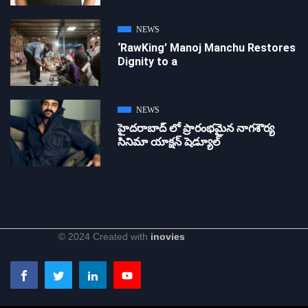
NEWS
‘RawKing’ Manoj Manchu Restores
Dignity to a
NEWS
హైదరాబాద్ లో ప్రారంభమైన నాగశౌర్య
సినిమా యాక్షన్ షెడ్యూల్
© 2024 Created with
inovies