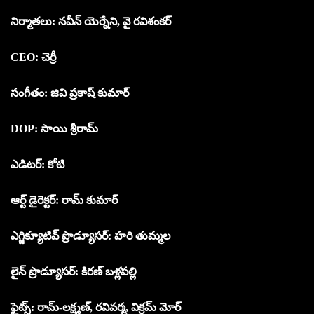
నిర్మాతలు: నవీన్ యెర్నేని, వై రవిశంకర్
CEO: చెర్రీ
సంగీతం: జివి ప్రకాష్ కుమార్
DOP: సాయి శ్రీరామ్
ఎడిటర్: కోటి
ఆర్ట్ డైరెక్టర్: రామ్ కుమార్
ఎగ్జిక్యూటివ్ ప్రొడ్యూసర్: హరి తుమ్మల
లైన్ ప్రొడ్యూసర్: కిరణ్ బళ్లపల్లి
ఫైట్స్: రామ్-లక్ష్మణ్, రవివర్మ, విక్రమ్ మోర్