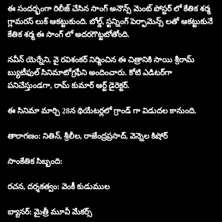
ఈ సందర్భంగా రిలీజ్ చేసిన సాంగ్ అనౌన్స్ మెంట్ పోస్టర్ లో కేతిక శర్మ
గ్లామరస్ లుక్ ఆకట్టుకుంది. బోల్డ్, స్టన్నింగ్ పెర్ఫామెన్స్ లతో ఆకట్టుకునే
కేతిక శర్మ ఈ సాంగ్ లో అదరగొట్టబోతోంది.
నవీన్ యెర్నేని, వై రవిశంకర్ నిర్మించిన ఈ చిత్రానికి సాయి శ్రీరామ్
బ్యుటీఫుల్ సినిమాటోగ్రఫీని అందించారు. కోటి ఎడిటర్‌గా
పనిచేస్తుండగా, రామ్ కుమార్ ఆర్ట్ డైరెక్టర్.
ఈ సినిమా మార్చి 28న థియేటర్లలో గ్రాండ్ గా విడుదల కానుంది.
తారాగణం: నితిన్, శ్రీలీల, రాజేంద్రప్రసాద్, వెన్నెల కిషోర్
సాంకేతిక సిబ్బంది:
రచన, దర్శకత్వం: వెంకీ కుడుముల
బ్యానర్: మైత్రీ మూవీ మేకర్స్