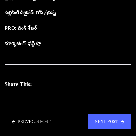
పబ్లిసిటీ డిజైనర్: గోపి ప్రసన్న
PRO: వంశీ-శేఖర్
మార్కెటింగ్: ఫస్ట్ షో
Share This:
PREVIOUS POST
NEXT POST