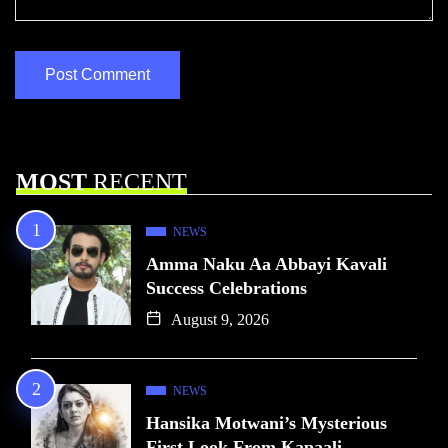
MOST
RECENT
NEWS
Amma Naku Aa Abbayi Kavali
Success Celebrations
August 9, 2026
NEWS
Hansika Motwani’s Mysterious
First Look From Kapaali