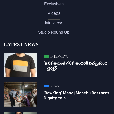
Exclusives
Videos
Interviews
Studio Round Up
LATEST NEWS
INTERVIEWS
‘జ‌న‌క అయితే గ‌న‌క‌’ అందరికీ నచ్చుతుంది
– డైరెక్ట‌ర్
NEWS
‘RawKing’ Manoj Manchu Restores
Dignity to a