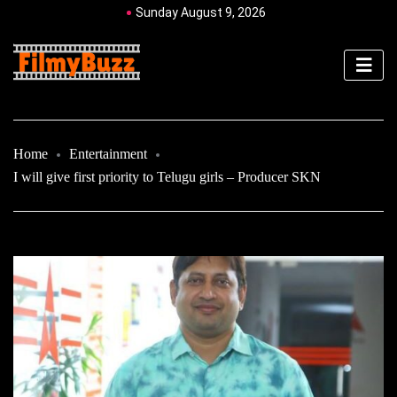
Sunday August 9, 2026
Home
Entertainment
I will give first priority to Telugu girls – Producer SKN