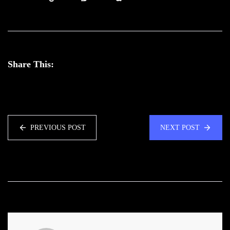
Share This:
PREVIOUS POST
NEXT POST