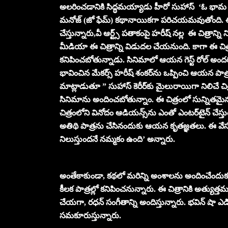
అలరించడానికి సిద్ధమయ్యాడు హీరో సుహాస్‌ ‘ఓ భ
మనోజ్ (జో ఫేమ్) కథానాయికగా పరిచయమవుతోంది. ఈ 
చేస్తున్నారు,వీ ఆర్ట్స్‌ పతాకంపై హరీష్‌ నల్ల ఈ చిత్రాన్
మీడియా ఈ చిత్రాన్ని విడుదల చేయనుంది. కాగా ఈ చిత్ర
కనిపించబోతున్నాడు. సినిమాలో ఆయన గెస్ట్‌ రోల్‌ అందరిన
భావించిన మేకర్స్‌ హరీష్‌ శంకర్‌ను ఒప్పించి ఆయన పాత
మాట్లాడుతూ ” సుహాస్‌ కెరీర్‌కు మైలురాయిగా నిలిచే చిత్
సినిమాను అందించబోతున్నాం. ఈ చిత్రంలో సున్నితమై
చిత్రంలోని వినోదం ఆడియన్స్‌ను ఎంతో ఎంటర్‌టైన్‌ చేస్త
అతిథి పాత్రను చేసినందుకు ఆయన కృతజ్ఞతలు. ఈ వేసవి
నిలుస్తుందనే నమ్మకం ఉంది’ అన్నారు.
అంతేకాకుండా, కథలో మరిన్ని అంశాలను అందించేంద
కీలక పాత్రల్లో కనిపించనున్నారు. ఈ చిత్రానికి అత్యుత్
చేయగా, రధన్ సంగీతాన్ని అందిస్తున్నారు. భవిన్ షా ఎడిటి
సమకూరుస్తున్నారు.