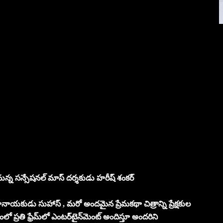
న సన్సేషనల్ మాస్‌ దర్శకుడు హరీష్‌ శంకర్‌
థానాయకుడు సుహాస్ , మరో అందమైన ప్రేమకథా చిత్రాన్ని ప్రేక్షకుల
 ప్రతి ఫ్రేమ్‌లో ఎంటర్‌టైన్‌మెంట్‌ అందిస్తూ అందరిని