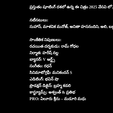
ప్రస్తుతం షూటింగ్ దశలో ఉన్న ఈ చిత్రం 2025 వేసవి లో 
నటీనటులు:
సుహాస్, మాళవిక మనోజ్, అనితా హసనందిని, అలి, బబ్ల
సాంకేతిక నిపుణులు:
రచయిత-దర్శకుడు: రామ్ గోధల
నిర్మాత: హరీష్ నల్ల
బ్యానర్: V ఆర్ట్స్
సంగీతం: రధన్
సినిమాటోగ్రఫీ: మనికందన్ S
ఎడిటింగ్: భవిన్ షా
ప్రొడక్షన్ డిజైన్: బ్రహ్మ కడలి
కాస్ట్యూమ్స్: అశ్వంత్ & ప్రతిభ
PRO: ఏలూరు శ్రీను – మడూరి మధు