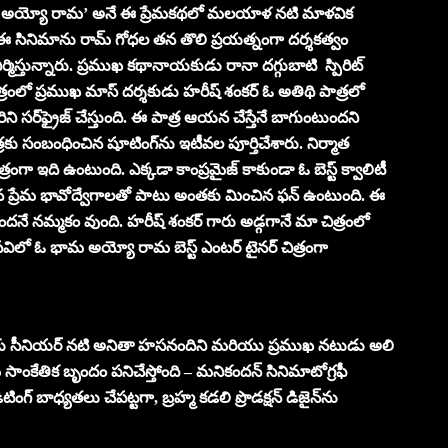
ామ అయ్యో రామ’ అనే ఈ ప్రేమకథలో మలయాళ నటి మాళవిక
సినిమాను రామ్ గోధల తన తొలి ప్రయత్నంగా దర్శకత్వం
ని నిర్మిస్తున్నారు. ప్రముఖ కథానాయకుడు రానా దగ్గుబాటి స్పిరిట్
ంలో ప్రముఖ మాస్‌ దర్శకుడు హరీష్‌ శంకర్‌ ఓ అతిథి పాత్రలో
ి సర్‌ఫ్రైజ్‌ చేస్తుంది. ఈ పాత్ర ఆయన చేస్తేనే బాగుంటుందని
్రకు సంబంధించిన షూటింగ్‌ను ఇటీవల పూర్తిచేశారు. నిర్మాత
రంగా ఇది ఉంటుంది. ఎక్కడా కాంప్రమైజ్‌ కాకుండా ఓ బెస్ట్‌ క్వాలిటీ
న ప్రేమ భావోద్వేగాలతో పాటు అంతకు మించిన ఫన్‌ ఉంటుంది. ఈ
ుందనే నమ్మకం వుంది. హరీష్‌ శంకర్‌ గారు అడ్గగానే మా చిత్రంలో
లో ఓ భామ అయ్యో రామ బెస్ట్‌ ఎంటర్ టైనర్‌ చిత్రంగా
ుకు సీనియర్ నటి అనితా హసనందిని మరియు ప్రముఖ నటుడు అలి
తమ సాంకేతిక బృందం పనిచేస్తోంది – మనికందన్ సినిమాటోగ్రఫీ
ంగ్ బాధ్యతలు చేపట్టగా, బ్రహ్మ కడలి ప్రొడక్షన్ డిజైన్‌ను