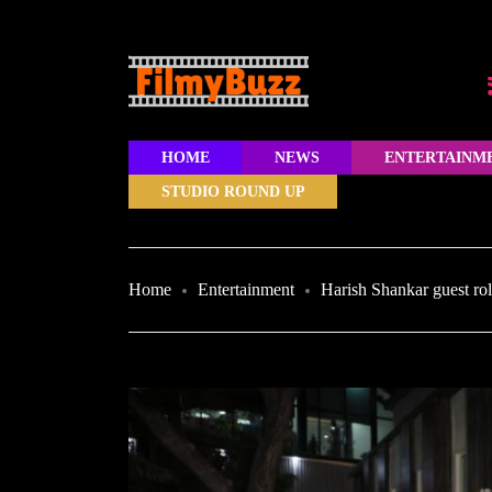
HOME
NEWS
ENTERTAINM
STUDIO ROUND UP
Home
Entertainment
Harish Shankar guest r