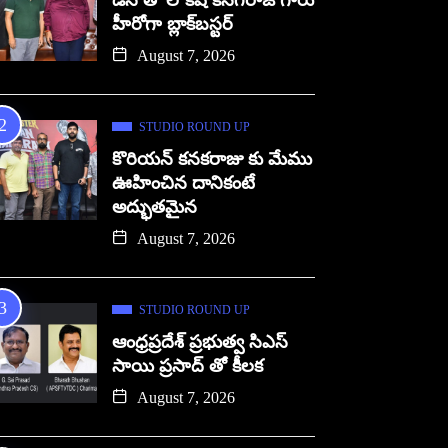
డిసి తో లోకేష్ కనగరాజ్ గారు
హీరోగా బ్లాక్‌బస్టర్
August 7, 2026
STUDIO ROUND UP
కొరియన్ కనకరాజు కు మేము
ఊహించిన దానికంటే
అద్భుతమైన
August 7, 2026
STUDIO ROUND UP
ఆంధ్రప్రదేశ్ ప్రభుత్వ సిఎస్
సాయి ప్రసాద్ తో కీలక
August 7, 2026