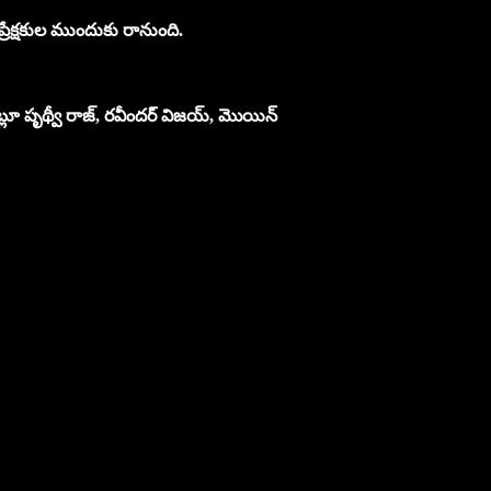
ప్రేక్షకుల ముందుకు రానుంది.
ూ పృథ్వీ రాజ్, రవీందర్ విజయ్, మొయిన్