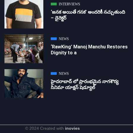
INTERVIEWS
‘జ‌న‌క అయితే గ‌న‌క‌’ అందరికీ నచ్చుతుంది
– డైరెక్ట‌ర్
NEWS
‘RawKing’ Manoj Manchu Restores
Dignity to a
NEWS
హైదరాబాద్ లో ప్రారంభమైన నాగశౌర్య
సినిమా యాక్షన్ షెడ్యూల్
© 2024 Created with
inovies