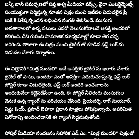
బన్నీ వాస్ సమర్పణలో సప్త అశ్వ మీడియా వర్క్స్, వైరా ఎంటర్టైన్మెంట్స్
సంయుక్తంగా నిర్మిస్తున్న నూతన చిత్రం నుంచి ఇటీవల విడుదలైన ప్రీ
లుక్ కి విశేష స్పందన లభించిన సంగతి తెలిసిందే. ముసుగు
అవతారాలలో ఉన్న నటులు ఎవరో తెలుసుకోవాలనే ఆసక్తి అందరిలో
కలిగింది. దీని గురించి సామాజిక మాధ్యమాల్లో కూడా తెగ చర్చ
జరిగింది. తాజాగా ఈ చిత్రం నుంచి టైటిల్ తో కూడిన ఫస్ట్ లుక్ ను
విడుదల చేశారు నిర్మాతలు.
ఈ చిత్రానికి “మిత్ర మండలి” అనే ఆసక్తికర టైటిల్ ను ఖరారు చేశారు.
టైటిల్ తో పాటు, అందరూ ఎంతో ఆసక్తిగా ఎదురుచూస్తున్న ఫస్ట్ లుక్
పోస్టర్ కూడా విడుదలైంది. ఫస్ట్ లుక్ అందరి అంచనాలను
అందుకునేలా కట్టిపడేసేలా ఉంది. ఈ పోస్టర్ నీలిరంగు ముసుగుల
వెనుక ఉన్న గ్యాంగ్ ను పరిచయం చేసింది. ప్రియదర్శి, రాగ్ మయూర్,
విష్ణు ఓయ్, ప్రసాద్ బెహరా ప్రధాన పాత్రలు పోషిస్తున్నారు. అపరిమిత
వినోదాన్ని అందించడానికి ఈ గ్యాంగ్ సిద్ధమవుతోంది.
సోషల్ మీడియా సంచలనం నిహారిక ఎన్.ఎం. “మిత్ర మండలి” చిత్రంతో