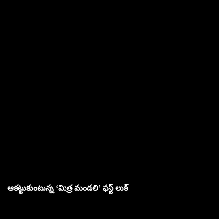
ఆకట్టుకుంటున్న ‘మిత్ర మండలి’ ఫస్ట్ లుక్