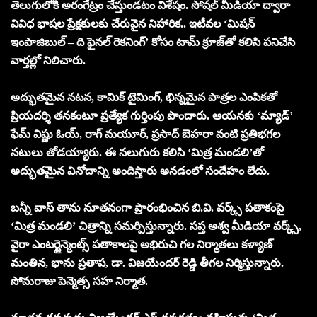
తెలుగులోకి అరంగేట్రం చేస్తుండటం విశేషం. సోషల్ మీడియా ద్వారా
వివిధ భాషల ప్రేక్షకులకు చేరువైన నిహారిక.. ఇటీవల ‘మిషన్
ఇంపాజిబుల్ – ది ఫైనల్ రెకనింగ్’ కోసం టామ్ క్రూజ్‌తో కలిసి పనిచేసి
వార్తల్లో నిలిచారు.
అద్భుతమైన నటన, కామిక్ టైమింగ్, భిన్నమైన పాత్రల ఎంపికతో
ప్రియదర్శి తనకంటూ ప్రత్యేక గుర్తింపు పొందారు. ఆయనకు ‘మ్యాడ్’
ఫేమ్ విష్ణు ఓయ్, రాగ్ మయూర్, ప్రసాద్ బెహరా వంటి ప్రతిభగల
నటులు తోడయ్యారు. ఈ నలుగురు కలిసి ‘మిత్ర మండలి’తో
అద్భుతమైన వినోదాన్ని అందిస్తారు అనడంలో సందేహం లేదు.
బన్నీ వాస్ తాను నూతనంగా ప్రారంభించిన బి.వి. వర్క్స్ పతాకంపై
‘మిత్ర మండలి’ చిత్రాన్ని సమర్పిస్తున్నారు. సప్త అశ్వ మీడియా వర్క్స్,
వైరా ఎంటర్టైన్మెంట్స్ పతాకాలపై అభిరుచి గల నిర్మాతలు కళ్యాణ్
మంతిన, భాను ప్రతాప, డా. విజయేందర్ రెడ్డి తీగల నిర్మిస్తున్నారు.
సోమరాజు పెన్మెత్స సహ నిర్మాత.