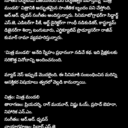
నూతన దర్శకుడు విజయేందర్ ఎస్ దర్శకత్వం వహిస్తున్న ‘మిత్ర
మండలి’ చిత్రానికి అద్భుతమైన సాంకేతిక బృందం పని చేస్తోంది.
ఆర్.ఆర్. ధృవన్ సంగీతం అందిస్తున్నారు. సినిమాటోగ్రాఫర్‌గా సిద్ధార్థ్
ఎస్.జె, ఎడిటర్‌గా పీకే, ఆర్ట్ డైరెక్టర్‌గా గాంధీ నడికుడికర్, కాస్ట్యూమ్
డిజైనర్‌గా శిల్పా టంగుటూరు, ఎగ్జిక్యూటివ్ ప్రొడ్యూసర్‌గా రాజీవ్
కుమార్ రామా వ్యవహరిస్తున్నారు.
‘మిత్ర మండలి’ అనేది స్నేహం ప్రధానంగా నడిచే కథ. ఇది ప్రేక్షకులకు
సరికొత్త వినోదాన్ని అందించనుంది.
మ్యాడ్ నెస్ ఇప్పుడే మొదలైంది. ఈ సినిమాకి సంబంధించిన మరిన్ని
ఆసక్తికర విషయాలు త్వరలో వెల్లడి కానున్నాయి.
చిత్రం: మిత్ర మండలి
తారాగణం: ప్రియదర్శి, రాగ్ మయూర్, విష్ణు ఓయ్, ప్రసాద్ బెహరా,
నిహారిక ఎన్.ఎం.
సంగీతం: ఆర్.ఆర్. ధృవన్
ఛాయాగ్రహణం: సిద్ధార్థ్ ఎస్.జె