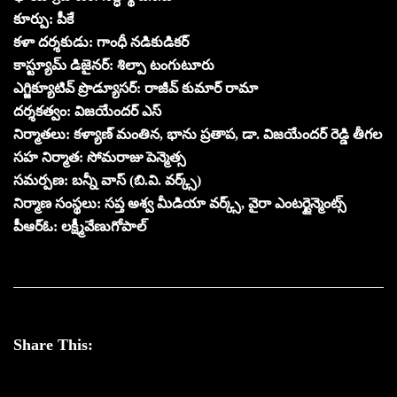
కూర్పు: పీకే
కళా దర్శకుడు: గాంధీ నడికుడికర్
కాస్ట్యూమ్ డిజైనర్‌: శిల్పా టంగుటూరు
ఎగ్జిక్యూటివ్ ప్రొడ్యూసర్‌: రాజీవ్ కుమార్ రామా
దర్శకత్వం: విజయేందర్ ఎస్
నిర్మాతలు: కళ్యాణ్ మంతిన, భాను ప్రతాప, డా. విజయేందర్ రెడ్డి తీగల
సహ నిర్మాత: సోమరాజు పెన్మెత్స
సమర్పణ: బన్నీ వాస్ (బి.వి. వర్క్స్)
నిర్మాణ సంస్థలు: సప్త అశ్వ మీడియా వర్క్స్, వైరా ఎంటర్టైన్మెంట్స్
పీఆర్ఓ: లక్ష్మీవేణుగోపాల్
Share This: