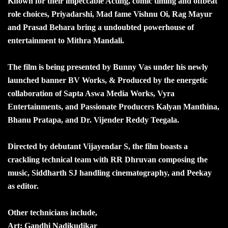
Known for their impeccable Acting, comic timing and offbeat
role choices, Priyadarshi, Mad fame Vishnu Oi, Rag Mayur
and Prasad Behara bring a undoubted powerhouse of
entertainment to Mithra Mandali.
The film is being presented by Bunny Vas under his newly
launched banner BV Works, & Produced by the energetic
collaboration of Sapta Aswa Media Works, Vyra
Entertainments, and Passionate Producers Kalyan Manthina,
Bhanu Pratapa, and Dr. Vijender Reddy Teegala.
Directed by debutant Vijayendar S, the film boasts a
crackling technical team with RR Dhruvan composing the
music, Siddharth SJ handling cinematography, and Peekay
as editor.
Other technicians include,
Art: Gandhi Nadikudikar