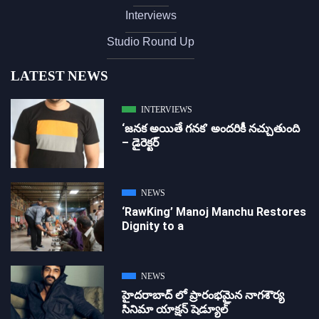
Interviews
Studio Round Up
LATEST NEWS
INTERVIEWS
‘జ‌న‌క అయితే గ‌న‌క‌’ అందరికీ నచ్చుతుంది
– డైరెక్ట‌ర్
NEWS
‘RawKing’ Manoj Manchu Restores
Dignity to a
NEWS
హైదరాబాద్ లో ప్రారంభమైన నాగశౌర్య
సినిమా యాక్షన్ షెడ్యూల్