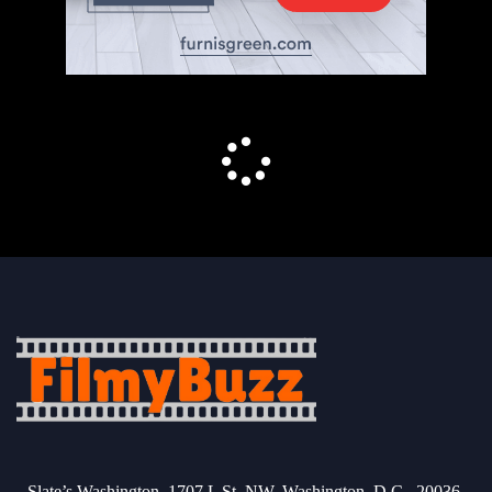
Slate’s Washington, 1707 L St. NW, Washington, D.C., 20036.