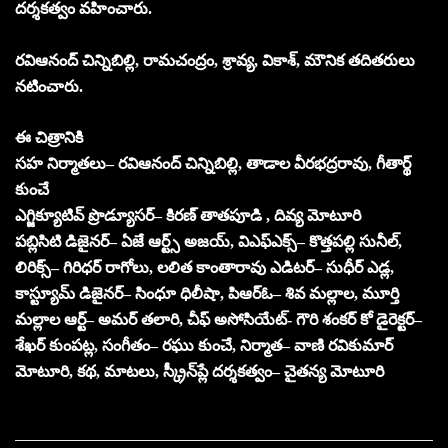
దర్శకత్వం వహించారు.
రవిఆనంద్‌ చిన్నిబిల్లి, రామచంద్రం, శ్రావ్య, వికాశ్, మౌనిక తదితరులు
నటించారు.
ఈ చిత్రానికి
సహ నిర్మాతలు– రవిఆనంద్‌ చిన్నిబిల్లి, తాడాల వీరభద్రరావు, గీతార్థ్‌
కుంచే
ఎగ్జిక్యూటివ్‌ ప్రొడ్యూసర్‌– కిరణ్‌ తాతపూడి , దివ్య మోటూరి
పబ్లిసిటి డిజైనర్‌– ఏజే ఆర్ట్స్‌ అజయ్, విఎఫ్‌ఎక్స్‌– కొత్తపల్లి సునీల్,
లిరిక్స్‌– గిరిధర్‌ రాగోలు, లలిత కాంతారావు ఎడిటర్‌– సుధీర్‌ ఎడ్ల,
కాస్ట్యూమ్‌ డిజైనర్‌– సింధూ ధిలీషా, పిఆర్‌ఓ– శివ మల్లాల, మూర్తి
మల్లాల ఆర్ట్‌– అమర్‌ తలారి, చీఫ్ అసోసియేట్- గౌరి శంకర్ కో డైరెక్టర్‌–
శేఖర్‌ కుంపట్ల, సంగీతం– రఘు కుంచే, నిర్మాత– వాణి రవికుమార్‌
మోటూరి, కథ, మాటలు, స్క్రీన్‌ప్లే దర్శకత్వం– చైతన్య మోటూరి