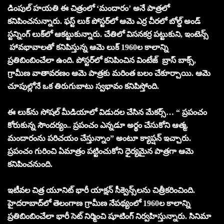
డింపుల్ హయతి ఈ చిత్రంలో ‘మందారం’ అనే పాత్రలో
కనిపించనున్నారు. ఫస్ట్ లుక్ పోస్టర్‌లో ఆమె ఎర్ర చీరలో బోల్డ్ అండ్
స్టన్నింగ్ లుక్‌లో ఆకట్టుకున్నారు. చేతిలో విసనకర్ర పట్టుకుని, ఇంటెన్స్
హావభావాలతో కనిపిస్తున్న ఆమె లుక్ 1960ల కాలాన్ని
ప్రతిబింబించేలా ఉంది. పోస్టర్‌లో కనిపించిన వింటేజ్ బ్రాస్ బాక్స్,
గ్రామీణ వాతావరణం ఆమె పాత్రకు మరింత బలం చేకూర్చాయి. ఆమె
చూపుల్లోనే ఒక తిరుగుబాటు స్వభావం కనిపిస్తోంది.
ఈ లుక్‌ను సోషల్ మీడియాలో విడుదల చేసిన మేకర్స్… “ ప్రపంచం
కోరుకున్న సౌందర్యం.. ప్రపంచం ఎన్నడూ అర్థం చేసుకోని ఆత్మ,
మందారంను పరిచయం చేస్తున్నాం” అంటూ క్యాప్షన్ ఇచ్చారు.
ప్రపంచం గురించి ఏమాత్రం పట్టించుకోని ధైర్యమైన పాత్రగా ఆమె
కనిపించనుంది.
ఇటీవల చిత్ర యూనిట్ భారీ యాక్షన్ సీక్వెన్స్‌లను చిత్రీకరించింది.
హైదరాబాద్‌లో తెలంగాణ గ్రామీణ నేపథ్యంలో 1960ల కాలాన్ని
ప్రతిబింబించేలా భారీ సెట్ నిర్మించి షూటింగ్ నిర్వహిస్తున్నారు. సినిమా