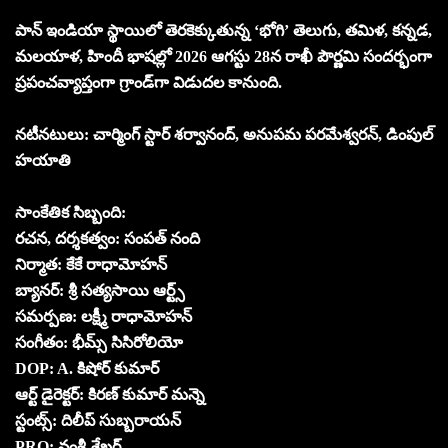
పాన్ ఇండియా స్థాయిలో తెరకెక్కుతున్న ‘భోగి’ తెలుగు, తమిళ, కన్నడ,
మలయాళ, హిందీ భాషల్లో 2026 ఆగస్టు 28న రాఖీ పౌర్ణమి సందర్భంగా
ప్రపంచవ్యాప్తంగా గ్రాండ్‌గా విడుదల కానుంది.
నటీనటులు: చార్మింగ్ స్టార్ శర్వానంద్, అనుపమ పరమేశ్వరన్, డింపుల్
హయాతి
సాంకేతిక సిబ్బంది:
రచన, దర్శకత్వం: సంపత్ నంది
నిర్మాత: కేకే రాధామోహన్
బ్యానర్: శ్రీ సత్యసాయి ఆర్ట్స్
సమర్పణ: లక్ష్మీ రాధామోహన్
సంగీతం: భీమ్స్ సిసిరోలియో
DOP: A. కిషోర్ కుమార్
ఆర్ట్ డైరెక్టర్: కిరణ్ కుమార్ మన్నె
స్టంట్స్: దిలీప్ సుబ్బరాయన్
PRO: వంశీ-శేఖర్