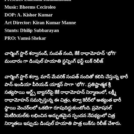
Music: Bheems Ceciroleo
DOP: A. Kishor Kumar
Art Director: Kiran Kumar Manne
Stunts: Dhilip Subbarayan
PRO: Vamsi-Shekar
చార్మింగ్ స్టార్ శర్వానంద్, సంపత్ నంది, కేకే రాధామోహన్‌ ‘భోగి’
మందారం గా డింపుల్ హయాతి స్టన్నింగ్ ఫస్ట్ లుక్ రిలీజ్
చార్మింగ్ స్టార్ శర్వా, మాస్ మేవరిక్ సంపత్ నందితో కలిసి చేస్తున్న భారీ
పాన్-ఇండియా పీరియడ్ యాక్షన్ సాగా ‘భోగి’. ప్రతిష్టాత్మక శ్రీ
సత్యసాయి ఆర్ట్స్ బ్యానర్‌పై కేకే రాధామోహన్ నిర్మాణంలో, లక్ష్మీ
రాధామోహన్ సమర్పిస్తున్న ఈ చిత్రం, శర్వా కెరీర్‌లో అత్యంత భారీ
స్థాయి వెంచర్‌లలో ఒకటిగా రూపుదిద్దుకుంటోంది. ప్రమోషనల్
మెటీరియల్‌కు లభించిన అద్భుతమైన స్పందన నేపథ్యంలో చిత్ర
నిర్మాతలు ఇప్పుడు డింపుల్ హయాతి పాత్ర లుక్‌ను రిలీజ్ చేశారు.