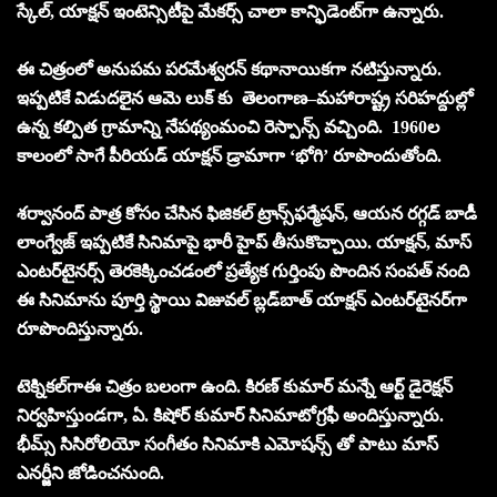
స్కేల్, యాక్షన్ ఇంటెన్సిటీపై మేకర్స్ చాలా కాన్ఫిడెంట్‌గా ఉన్నారు.
ఈ చిత్రంలో అనుపమ పరమేశ్వరన్ కథానాయికగా నటిస్తున్నారు.
ఇప్పటికే విడుదలైన ఆమె లుక్‌ కు తెలంగాణ–మహారాష్ట్ర సరిహద్దుల్లో
ఉన్న కల్పిత గ్రామాన్ని నేపథ్యంమంచి రెస్పాన్స్ వచ్చింది. 1960ల
కాలంలో సాగే పీరియడ్ యాక్షన్ డ్రామాగా ‘భోగి’ రూపొందుతోంది.
శర్వానంద్ పాత్ర కోసం చేసిన ఫిజికల్ ట్రాన్స్‌ఫర్మేషన్, ఆయన రగ్గడ్ బాడీ
లాంగ్వేజ్ ఇప్పటికే సినిమాపై భారీ హైప్ తీసుకొచ్చాయి. యాక్షన్, మాస్
ఎంటర్‌టైనర్స్ తెరకెక్కించడంలో ప్రత్యేక గుర్తింపు పొందిన సంపత్ నంది
ఈ సినిమాను పూర్తి స్థాయి విజువల్ బ్లడ్‌బాత్ యాక్షన్ ఎంటర్‌టైనర్‌గా
రూపొందిస్తున్నారు.
టెక్నికల్‌గాఈ చిత్రం బలంగా ఉంది. కిరణ్ కుమార్ మన్నే ఆర్ట్ డైరెక్షన్
నిర్వహిస్తుండగా, ఏ. కిషోర్ కుమార్ సినిమాటోగ్రఫీ అందిస్తున్నారు.
భీమ్స్ సిసిరోలియో సంగీతం సినిమాకి ఎమోషన్స్ తో పాటు మాస్
ఎనర్జీని జోడించనుంది.