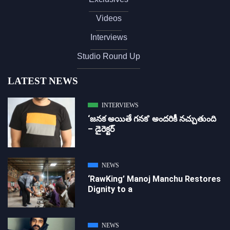
Videos
Interviews
Studio Round Up
LATEST NEWS
INTERVIEWS
‘జ‌న‌క అయితే గ‌న‌క‌’ అందరికీ నచ్చుతుంది
– డైరెక్ట‌ర్
NEWS
‘RawKing’ Manoj Manchu Restores
Dignity to a
NEWS