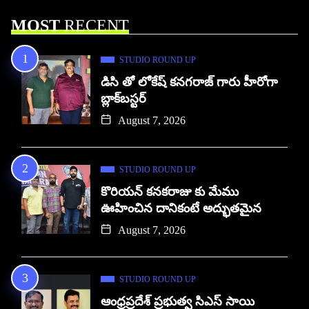
MOST
RECENT
STUDIO ROUND UP
డిసి తో లోకేష్ కనగరాజ్ గారు హీరోగా
బ్లాక్‌బస్టర్
August 7, 2026
STUDIO ROUND UP
కొరియన్ కనకరాజు కు మేము
ఊహించిన దానికంటే అద్భుతమైన
August 7, 2026
STUDIO ROUND UP
ఆంధ్రప్రదేశ్ ప్రభుత్వ సిఎస్ సాయి