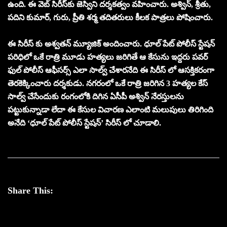
ఉంది. ఈ వెబ్ సిరీస్‌కు జెస్విని దర్శకత్వం వహించారు. అశ్విన్, శ్రీతు,
పదిని కుమార్, గురు, ప్రీతి శర్మ తదితరులు కీలక పాత్రలు పోషించారు.
ఈ సిరీస్ కు అశ్వతన్ మ్యూజిక్ అందించారు. ధూల్ పేట్ పోలీస్ స్టేషన్
పరిధిలో ఒకే రాత్రి మూడు హత్యలు జరిగితే ఆ కేసును ఇద్దరు పవర్
ఫుల్ పోలీస్ ఆఫీసర్స్ ఎలా సాల్వ్ చేశారనేది ఈ సిరీస్ లో ఆసక్తికరంగా
తెరకెక్కించారు దర్శకుడు. నగరంలో ఒకే రాత్రి జరిగిన 3 హత్యల కేస్
సాల్వ్ చేసేందుకు రంగంలోకి దిగిన ఏసీపీ అశ్విన్ నేరస్తులను
పట్టుకున్నాడా లేదా ఈ కేసుల విచారణ ఎలాంటి మలుపులు తిరిగింది
అనేది ‘ధూల్ పేట్ పోలీస్ స్టేషన్’ సిరీస్ లో చూడాలి.
Share This: