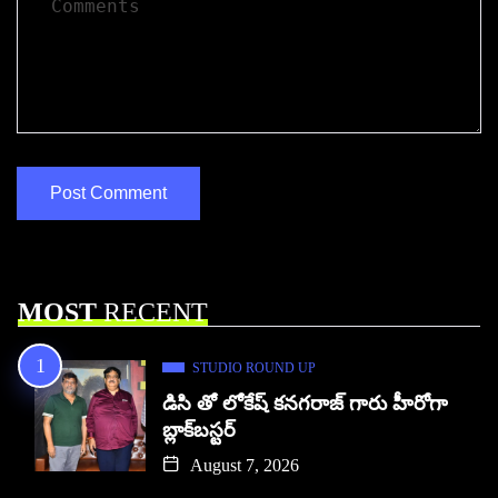
MOST
RECENT
STUDIO ROUND UP
డిసి తో లోకేష్ కనగరాజ్ గారు హీరోగా
బ్లాక్‌బస్టర్
August 7, 2026