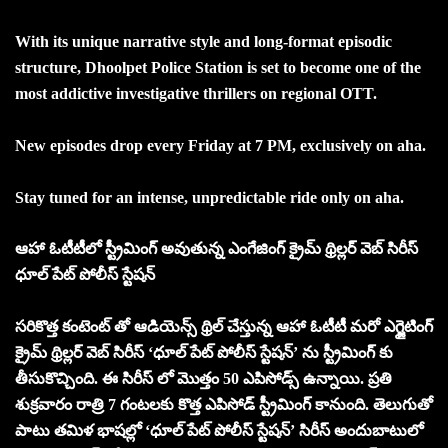
With its unique narrative style and long-format episodic
structure, Dhoolpet Police Station is set to become one of the
most addictive investigative thrillers on regional OTT.
New episodes drop every Friday at 7 PM, exclusively on aha.
Stay tuned for an intense, unpredictable ride only on aha.
ఆహా ఓటీటీలో స్ట్రీమింగ్ అవుతున్న ఎంగేజింగ్ క్రైమ్ థ్రిల్లర్ వెబ్ సిరీస్
ధూల్ పేట్ పోలీస్ స్టేషన్
సరికొత్త కంటెంట్ తో ఆడియెన్స్ థ్రిల్ చేస్తున్న ఆహా ఓటీటీ మరో ఎగ్జైటింగ్
క్రైమ్ థ్రిల్లర్ వెబ్ సిరీస్ ‘ధూల్ పేట్ పోలీస్ స్టేషన్’ ను స్ట్రీమింగ్ కు
తీసుకొచ్చింది. ఈ సిరీస్ లో మొత్తం 50 ఎపిసోడ్స్ ఉన్నాయి. ప్రతి
శుక్రవారం రాత్రి 7 గంటలకు కొత్త ఎపిసోడ్ స్ట్రీమింగ్ కానుంది. తెలుగుతో
పాటు తమిళ భాషల్లో ‘ధూల్ పేట్ పోలీస్ స్టేషన్’ సిరీస్ అందుబాటులో