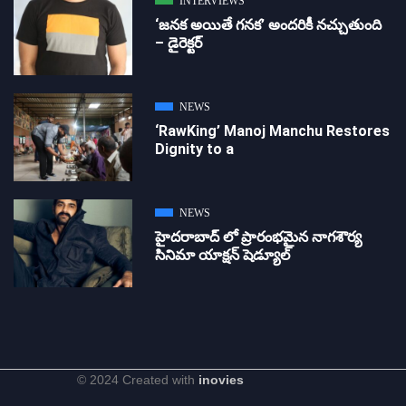
INTERVIEWS
‘జ‌న‌క అయితే గ‌న‌క‌’ అందరికీ నచ్చుతుంది
– డైరెక్ట‌ర్
NEWS
‘RawKing’ Manoj Manchu Restores
Dignity to a
NEWS
హైదరాబాద్ లో ప్రారంభమైన నాగశౌర్య
సినిమా యాక్షన్ షెడ్యూల్
© 2024 Created with
inovies