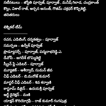
నటీనటులు – జ్యోతి పూర్వజ్, పూర్వాజ్ , మనీష్ గిలాడ, చంద్రకాంత్
కొల్లు, విశాల్ రాజ్, అర్చన అనంత్, గౌతమ్ చక్రధర్ కొప్పిశెట్టి,
తదితరులు
టెక్నికల్ టీమ్
——————-
రచన, ఎడిటింగ్, దర్శకత్వం – పూర్వాజ్
సమర్పణ – ఉర్వీశ్ పూర్వజ్
ప్రొడ్యూసర్స్ – పూర్వాజ్, పద్మనాభరెడ్డి.ఎ.
డీవోపీ – జగదీశ్ బొమ్మిశెట్టి
స్క్రీన్ ప్లే ఎడిటర్ – పూర్వాజ్
మ్యూజిక్ – ఆశీర్వాద్, సుమన్ జీవ
చీఫ్ ఎడిటర్ – బి.మనోజ్ కుమార్
మాస్టర్ చీఫ్ ఎడిటర్ – శివ శర్వాణి
కాస్టూమ్ డిజైన్ – ఉదయశ్రీ పూర్వజ్
ఆర్ట్ డైరెక్షన్ – మణి
యాక్షన్ కొరియోగ్రఫీ – రాజ్ కుమార్ గంగపుత్ర