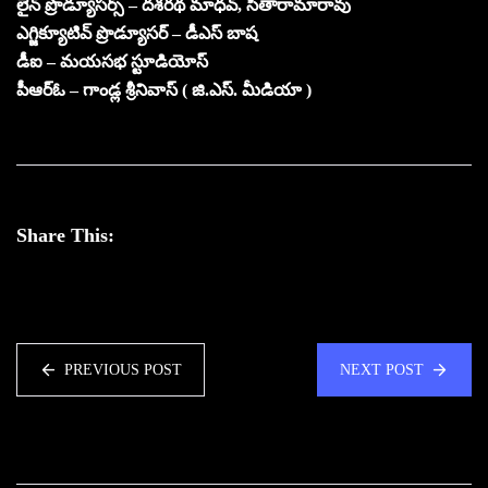
లైన్ ప్రొడ్యూసర్స్ – దశరథ మాధవ్, సీతారామారావు
ఎగ్జిక్యూటివ్ ప్రొడ్యూసర్ – డీఎస్ బాష
డీఐ – మయసభ స్టూడియోస్
పీఆర్ఓ – గాండ్ల శ్రీనివాస్ ( జి.ఎస్. మీడియా )
Share This:
PREVIOUS POST
NEXT POST