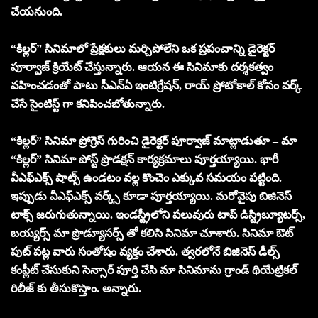
చేయనుంది.
“కిల్లర్” సినిమాలో ప్రేక్షకులు మర్చిపోలేని ఒక ప్రపంచాన్ని డైరెక్టర్
పూర్వాజ్ క్రియేట్ చేస్తున్నారు. ఆయన ఈ సినిమాకు దర్శకత్వం
వహించడంతో పాటు సీఎన్ఏ ఇంటిగ్రేషన్, రాయ్ ప్రోటోకాల్ కోసం వర్క్
చేసే సైంటిస్ట్ గా కనిపించబోతున్నారు.
“కిల్లర్” సినిమా ప్రోగ్రెస్ గురించి డైరెక్టర్ పూర్వాజ్ మాట్లాడుతూ – మా
“కిల్లర్” సినిమా పోస్ట్ ప్రొడక్షన్ కార్యక్రమాలు పూర్తయ్యాయి. భారీ
వీఎఫ్ఎక్స్ షాట్స్ ఉండటం వల్ల కొంచెం ఎక్కువ సమయం పట్టింది.
ఇప్పుడు వీఎఫ్ఎక్స్ వర్క్స్ కూడా పూర్తయ్యాయి. మరోవైపు బిజినెస్
టాక్స్ జరుగుతున్నాయి. ఇండస్ట్రీలోని పలువురు టాప్ డిస్ట్రిబ్యూటర్స్,
బయ్యర్స్ మా ప్రొడ్యూసర్స్ తో కలిసి సినిమా చూశారు. సినిమా ఔట్
పుట్ పట్ల వారు సంతోషం వ్యక్తం చేశారు. త్వరలోనే బిజినెస్ డీల్స్
కంప్లీట్ చేసుకుని సెన్సార్ పూర్తి చేసి మా సినిమాను గ్రాండ్ థియేట్రికల్
రిలీజ్ కు తీసుకొస్తాం. అన్నారు.