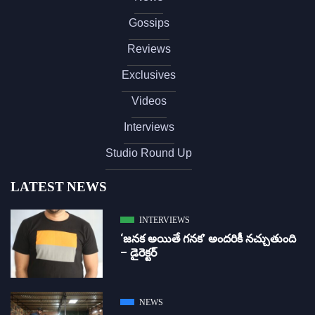
Gossips
Reviews
Exclusives
Videos
Interviews
Studio Round Up
LATEST NEWS
INTERVIEWS
‘జ‌న‌క అయితే గ‌న‌క‌’ అందరికీ నచ్చుతుంది
– డైరెక్ట‌ర్
NEWS