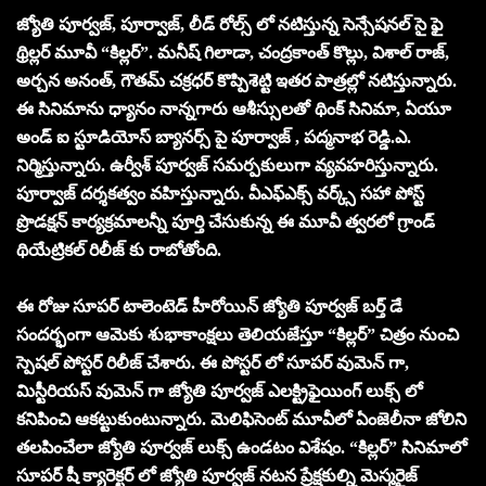
జ్యోతి పూర్వజ్, పూర్వాజ్, లీడ్ రోల్స్ లో నటిస్తున్న సెన్సేషనల్ సై ఫై
థ్రిల్లర్ మూవీ “కిల్లర్”. మనీష్ గిలాడా, చంద్రకాంత్ కొల్లు, విశాల్ రాజ్,
అర్చన అనంత్, గౌతమ్ చక్రధర్ కొప్పిశెట్టి ఇతర పాత్రల్లో నటిస్తున్నారు.
ఈ సినిమాను ధ్యానం నాన్నగారు ఆశీస్సులతో థింక్ సినిమా, ఏయూ
అండ్ ఐ స్టూడియోస్ బ్యానర్స్ పై పూర్వాజ్ , పద్మనాభ రెడ్డి.ఎ.
నిర్మిస్తున్నారు. ఉర్వీశ్ పూర్వజ్ సమర్పకులుగా వ్యవహరిస్తున్నారు.
పూర్వాజ్ దర్శకత్వం వహిస్తున్నారు. వీఎఫ్ఎక్స్ వర్క్స్ సహా పోస్ట్
ప్రొడక్షన్ కార్యక్రమాలన్నీ పూర్తి చేసుకున్న ఈ మూవీ త్వరలో గ్రాండ్
థియేట్రికల్ రిలీజ్ కు రాబోతోంది.
ఈ రోజు సూపర్ టాలెంటెడ్ హీరోయిన్ జ్యోతి పూర్వజ్ బర్త్ డే
సందర్భంగా ఆమెకు శుభాకాంక్షలు తెలియజేస్తూ “కిల్లర్” చిత్రం నుంచి
స్పెషల్ పోస్టర్ రిలీజ్ చేశారు. ఈ పోస్టర్ లో సూపర్ వుమెన్ గా,
మిస్టీరియస్ వుమెన్ గా జ్యోతి పూర్వజ్ ఎలక్ట్రిఫైయింగ్ లుక్స్ లో
కనిపించి ఆకట్టుకుంటున్నారు. మెలిఫిసెంట్ మూవీలో ఏంజెలీనా జోలిని
తలపించేలా జ్యోతి పూర్వజ్ లుక్స్ ఉండటం విశేషం. “కిల్లర్” సినిమాలో
సూపర్ షీ క్యారెక్టర్ లో జ్యోతి పూర్వజ్ నటన ప్రేక్షకుల్ని మెస్మరైజ్