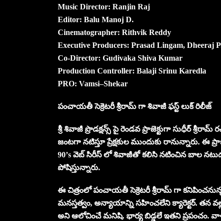
Music Director: Ranjin Raj
Editor: Balu Manoj D.
Cinematographer: Rithvik Reddy
Executive Producers: Prasad Lingam, Dheeraj P
Co-Director: Gudivaka Shiva Kumar
Production Controller: Balaji Srinu Karedla
PRO: Vamsi–Shekar
పంచాయతీ సెక్రెటరీ శ్రీరామ్ గా శివాజీ ఫస్ట్ లుక్ రిలీజ్
శ్రీ శివాజీ ప్రొడక్షన్స్ పై రెండవ ప్రాజెక్టుగా సుధీర్ శ్ర
జంటగా నటిస్తూ ప్రేక్షకుల ముందుకు రానున్నారు. ఈ ప్రాజె
90’s వెబ్ సిరీస్ లో శివాజీతో కలిసి నటించిన బాల న
పోషిస్తున్నారు.
ఈ చిత్రంలో పంచాయతీ సెక్రెటరీ శ్రీరామ్ గా కనిపించనున
మనస్తత్వం, అన్యాయాన్ని సహించలేని క్యారెక్టర్. తన 
అని ఆలోచించే మనిషి. భార్య బిడ్డలే ఇతని ప్రపంచం. వాళ్ళ