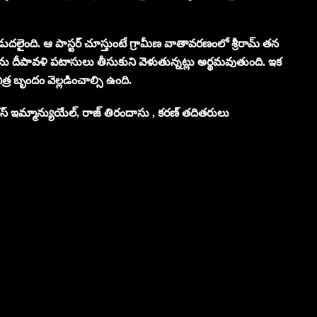
డుదలైంది. ఆ పాస్టర్ చూస్తుంటే గ్రామీణ వాతావరణంలో శ్రీరామ్ తన
ు దీపావళి పటాసులు తీసుకుని వెళుతున్నట్లు అర్థమవుతుంది. ఇక
ిత్ర బృందం వెల్లడించాల్సి ఉంది.
్దస్ ఇమ్మాన్యుయేల్, రాజ్ తిరందాసు , కరణ్ తదితరులు