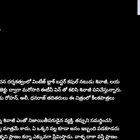
.
ీరామ్ రచన దర్శకత్వంలో వింటేజ్ బ్లాక్ బస్టర్ కపుల్ నటుడు శివాజీ, లయ
క్టు ద్వారా మరోసారి ఈటీవీ విన్ తో కలిసి శివాజీ పనిచేస్తున్నారు.
టుడు రోహన్, అలీ, ధనరాజ్ తదితరులు ఈ చిత్రంలో కీలకపాత్రలు
్న శివాజీ ఎంతో నిజాయితీపరుడైన వ్యక్తి. తప్పుని సమర్ధించని
వల్ల మాత్రమే కాదు, ఏ ఒక్కరి వల్ల కూడా జనం ఇబ్బంది పడకూడదు
ని ప్రాణం కన్నా ఎక్కువగా ప్రేమిస్తాడు. వాళ్ళ దాకా వస్తే ప్రాణం