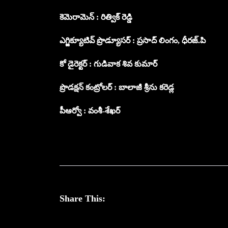
కెమెరామెన్ : రిత్విక్ రెడ్డి
ఎగ్జిక్యూటివ్ ప్రొడ్యూసర్‌ : ప్రసాద్ లింగం, ధీరజ్.పి
కో డైరెక్టర్ : గుడివాక శివ కుమార్
ప్రొడక్షన్ కంట్రోలర్ : బాలాజీ శ్రీను కరెడ్ల
పీఆర్వో : వంశీ-శేఖర్
Share This: