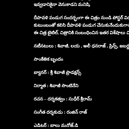
ఇవ్వడానికైనా వెనుకాడని మనిషి.
దీపావళి పండుగ సందర్భంగా ఈ చిత్రం నుండి పోస్టర్ వి
కుటుంబంతో కలిసి దీపావళి పండుగ చేసుకునేందుకుగాన
ఈ చిత్ర టైటిల్, చిత్రానికి సంబంధించిన ఇతర విశేషాలు చ
నటీనటులు : శివాజీ, లయ , అలీ ధనరాజ్ , ప్రిన్స్, జబర
సాంకేతిక బృందం
బ్యానర్ : శ్రీ శివాజీ ప్రొడక్షన్స్
నిర్మాత : శివాజీ సొంటినేని
రచన – దర్శకత్వం : సుధీర్ శ్రీరామ్
సంగీత దర్శకుడు : రంజిన్ రాజ్
ఎడిటర్ : బాలు మనోజ్.డి