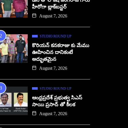
డిసి తో లోకేష్ కనగరాజ్ గారు
హీరోగా బ్లాక్‌బస్టర్
August 7, 2026
STUDIO ROUND UP
కొరియన్ కనకరాజు కు మేము
ఊహించిన దానికంటే
అద్భుతమైన
August 7, 2026
STUDIO ROUND UP
ఆంధ్రప్రదేశ్ ప్రభుత్వ సిఎస్
సాయి ప్రసాద్ తో కీలక
August 7, 2026