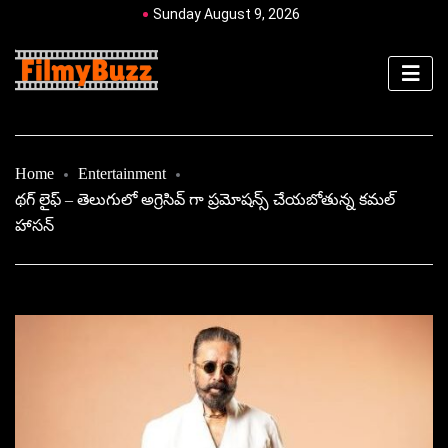
Sunday August 9, 2026
Home
Entertainment
థగ్ లైఫ్ – తెలుగులో అగ్రెసివ్ గా ప్రమోషన్స్ చేయబోతున్న కమల్
హాసన్