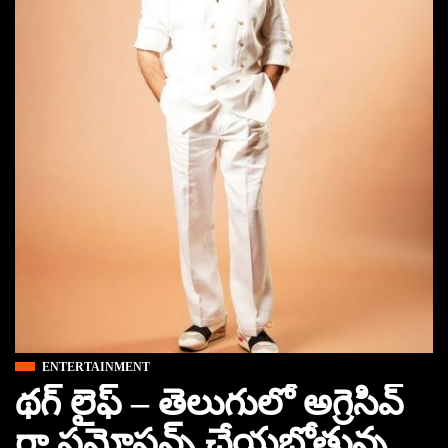
ENTERTAINMENT
థగ్ లైఫ్ – తెలుగులో అగ్రెసివ్
గా ప్రమోషన్స్ చేయబోతున్న