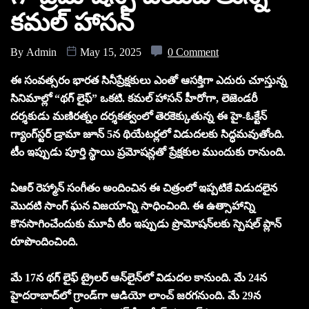
కమల్ హాసన్
By
Admin
May 15, 2025
0 Comment
ఈ సంవత్సరం భారత సినీప్రేక్షకులు ఎంతో ఆసక్తిగా ఎదురు చూస్తున్న
సినిమాల్లో “థగ్ లైఫ్” ఒకటి. కమల్ హాసన్ హీరోగా, లెజెండరీ
దర్శకుడు మణిరత్నం దర్శకత్వంలో తెరకెక్కుతున్న ఈ హై-ఓక్టేన్
గ్యాంగ్‌స్టర్ డ్రామా జూన్ 5న థియేటర్లలో విడుదలకు సిద్ధమవుతోంది.
టీం ఇప్పుడు పూర్తి స్థాయి ప్రమోషన్లతో ప్రేక్షకుల ముందుకు రానుంది.
ఏఆర్ రెహ్మాన్ సంగీతం అందించిన ఈ చిత్రంలో ఇప్పటికే విడుదలైన
మొదటి సాంగ్ ఘన విజయాన్ని సాధించింది. ఈ ఉత్సాహాన్ని
కొనసాగించేందుకు మూవీ టీం ఇప్పుడు ప్రొమోషన్‌లకు స్పెషల్ ప్లాన్
రూపొందించింది.
మే 17న థగ్ లైఫ్ ట్రైలర్ ఆన్‌లైన్‌లో విడుదల కానుంది. మే 24న
హైదరాబాద్‌లో గ్రాండ్‌గా ఆడియో లాంచ్ జరగనుంది. మే 29న