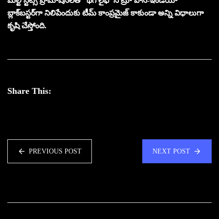
మల్టీ స్టేట్స్ ప్రొమోషన్‌లతో ‘థగ్ లైఫ్’ ని ట్రూ పాన్-ఇండియా
బ్లాక్‌బస్టర్‌గా నిలిపేందుకు టీమ్ కాంప్రమైజ్ కాకుండా అన్ని విధాలుగా
కృషి చేస్తోంది.
Share This:
PREVIOUS POST
NEXT POST