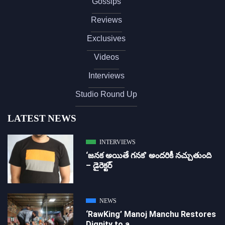
Gossips
Reviews
Exclusives
Videos
Interviews
Studio Round Up
LATEST NEWS
INTERVIEWS
‘జ‌న‌క అయితే గ‌న‌క‌’ అందరికీ నచ్చుతుంది
– డైరెక్ట‌ర్
NEWS
‘RawKing’ Manoj Manchu Restores
Dignity to a