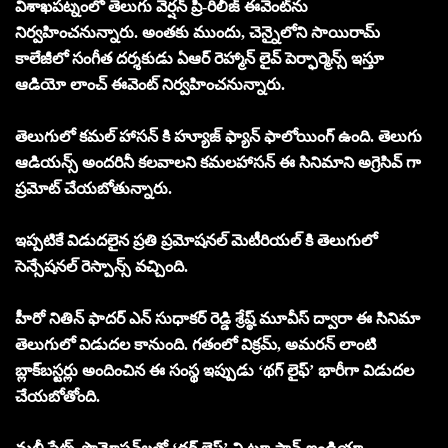
విశాఖపట్నంలో తెలుగు వెర్షన్ ప్రీ-రిలీజ్ ఈవెంట్‌ను
నిర్వహించనున్నారు. అంతకు ముందు, చెన్నైలోని సాయిరామ్
కాలేజీలో సంగీత దర్శకుడు ఏఆర్ రెహ్మాన్ లైవ్ పెర్ఫార్మెన్స్ ఇస్తూ
ఆడియో లాంచ్ ఈవెంట్ నిర్వహించనున్నారు.
తెలుగులో కమల్ హాసన్ కి హ్యూజ్ ఫ్యాన్ ఫాలోయింగ్ ఉంది. తెలుగు
ఆడియన్స్ అందరినీ కలవాలని కమలహాసన్ ఈ సినిమాని అగ్రెసివ్ గా
ప్రమోట్ చేయబోతున్నారు.
ఇప్పటికే విడుదలైన ప్రతి ప్రమోషనల్ మెటీరియల్ కి తెలుగులో
సెన్సేషనల్ రెస్పాన్స్ వచ్చింది.
హీరో నితిన్ ఫాదర్ ఎన్ సుధాకర్ రెడ్డి శ్రేష్ఠ్ మూవీస్ ద్వారా ఈ సినిమా
తెలుగులో విడుదల కానుంది. గతంలో విక్రమ్, అమరన్ లాంటి
బ్లాక్‌బస్టర్లు అందించిన ఈ సంస్థ ఇప్పుడు ‘థగ్ లైఫ్’ భారీగా విడుదల
చేయబోతోంది.