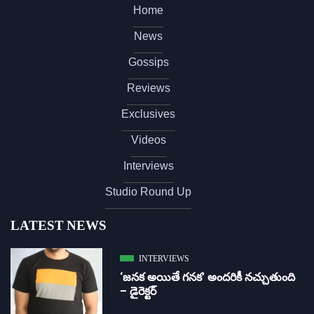
Home
News
Gossips
Reviews
Exclusives
Videos
Interviews
Studio Round Up
LATEST NEWS
INTERVIEWS
‘జ‌న‌క అయితే గ‌న‌క‌’ అందరికీ నచ్చుతుంది
– డైరెక్ట‌ర్