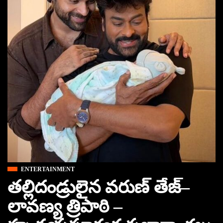
ENTERTAINMENT
తల్లిదండ్రులైన వరుణ్‌ తేజ్–
లావణ్య త్రిపాఠి –