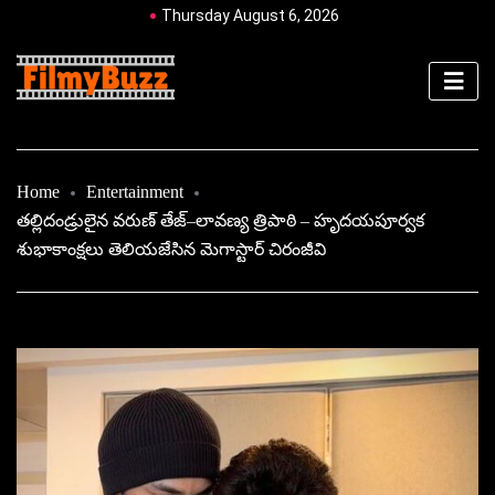
Thursday August 6, 2026
Home
Entertainment
తల్లిదండ్రులైన వరుణ్‌ తేజ్–లావణ్య త్రిపాఠి – హృదయపూర్వక
శుభాకాంక్షలు తెలియజేసిన మెగాస్టార్ చిరంజీవి