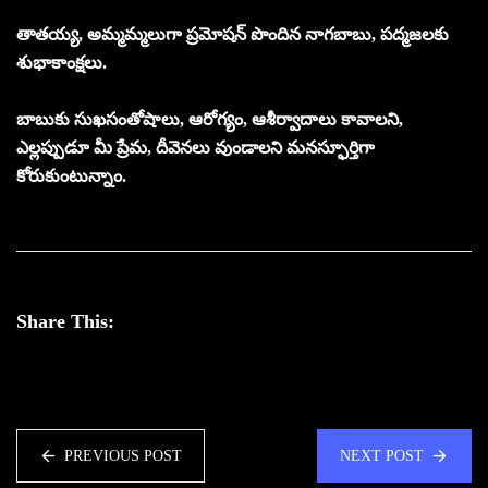
తాతయ్య, అమ్మమ్మలుగా ప్రమోషన్ పొందిన నాగబాబు, పద్మజలకు
శుభాకాంక్షలు.
బాబుకు సుఖసంతోషాలు, ఆరోగ్యం, ఆశీర్వాదాలు కావాలని,
ఎల్లప్పుడూ మీ ప్రేమ, దీవెనలు వుండాలని మనస్ఫూర్తిగా
కోరుకుంటున్నాం.
Share This:
PREVIOUS POST
NEXT POST