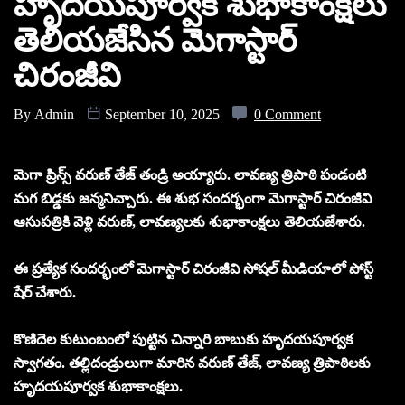
హృదయపూర్వక శుభాకాంక్షలు
తెలియజేసిన మెగాస్టార్
చిరంజీవి
By
Admin
September 10, 2025
0 Comment
మెగా ప్రిన్స్ వరుణ్‌ తేజ్‌ తండ్రి అయ్యారు. లావణ్య త్రిపాఠి పండంటి
మగ బిడ్డకు జన్మనిచ్చారు. ఈ శుభ సందర్భంగా మెగాస్టార్ చిరంజీవి
ఆసుపత్రికి వెళ్లి వరుణ్‌, లావణ్యలకు శుభాకాంక్షలు తెలియజేశారు.
ఈ ప్రత్యేక సందర్భంలో మెగాస్టార్ చిరంజీవి సోషల్ మీడియాలో పోస్ట్
షేర్ చేశారు.
కొణిదెల కుటుంబంలో పుట్టిన చిన్నారి బాబుకు హృదయపూర్వక
స్వాగతం. తల్లిదండ్రులుగా మారిన వరుణ్ తేజ్‌, లావణ్య త్రిపాఠిలకు
హృదయపూర్వక శుభాకాంక్షలు.