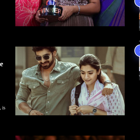
e
 is