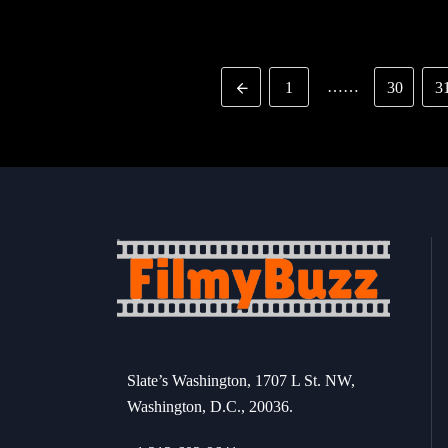
……
1
30
3
Slate’s Washington, 1707 L St. NW,
Washington, D.C., 20036.