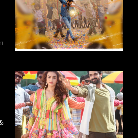
il
య్