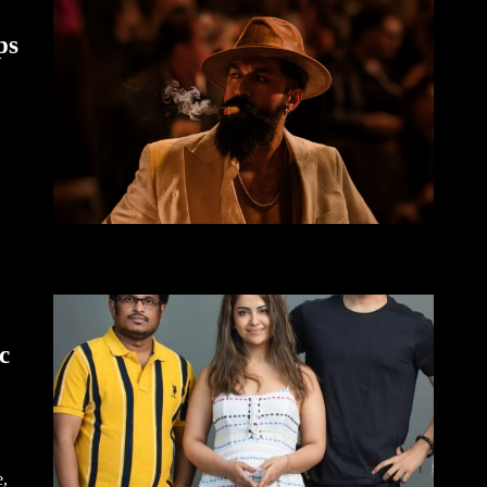
ps
c
e,