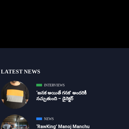
LATEST NEWS
INTERVIEWS
‘జ‌న‌క అయితే గ‌న‌క‌’ అందరికీ
నచ్చుతుంది – డైరెక్ట‌ర్
NEWS
‘RawKing’ Manoj Manchu