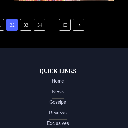
…
1
32
33
34
63
QUICK LINKS
Home
News
Gossips
Reviews
Exclusives