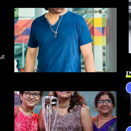
ంగ్
I