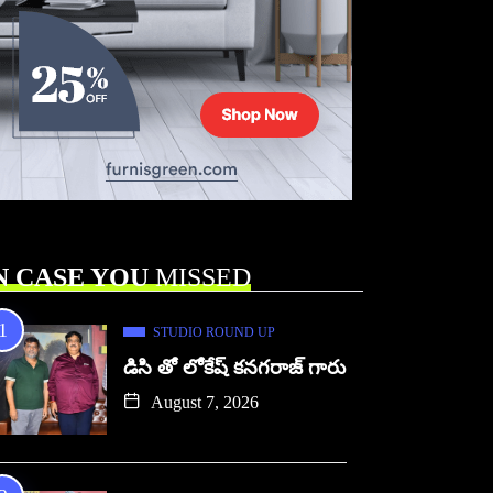
N CASE YOU
MISSED
STUDIO ROUND UP
డిసి తో లోకేష్ కనగరాజ్ గారు
August 7, 2026