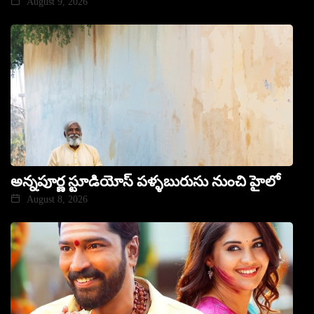
August 9, 2026
అన్నపూర్ణ స్టూడియోస్ పళ్ళబురుసు నుంచి హైలో
August 8, 2026