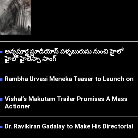
అన్నపూర్ణ స్టూడియోస్ పళ్ళబురుసు నుంచి హైలో
హైలో హైలెస్సా సాంగ్
Rambha Urvasi Meneka Teaser to Launch on
Vishal’s Makutam Trailer Promises A Mass
Actioner
Dr. Ravikiran Gadalay to Make His Directorial