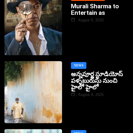
Murali Sharma to
Entertain as
August 9, 2026
NEWS
అన్నపూర్ణ స్టూడియోస్
పళ్ళబురుసు నుంచి
హైలో హైలో
August 8, 2026