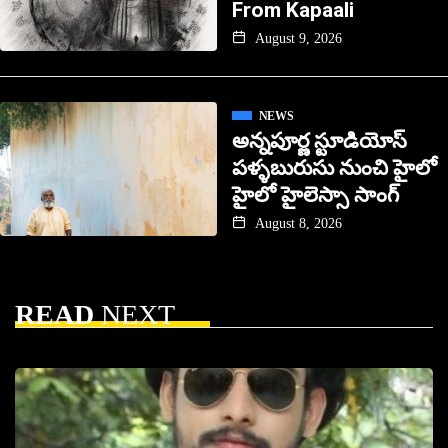
From Kapaali
August 9, 2026
NEWS
అన్నపూర్ణ స్టూడియోస్
పళ్ళబురుసు నుంచి హైలో
హైలో హైలెస్సా సాంగ్
August 8, 2026
READ
NEXT