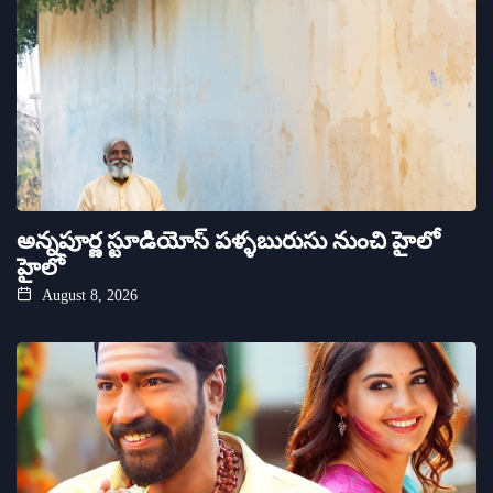
అన్నపూర్ణ స్టూడియోస్ పళ్ళబురుసు నుంచి హైలో
హైలో
August 8, 2026