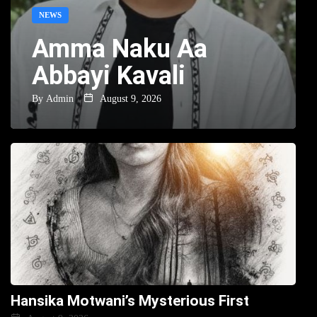
NEWS
Amma Naku Aa
Abbayi Kavali
By
Admin
August 9, 2026
Hansika Motwani’s Mysterious First