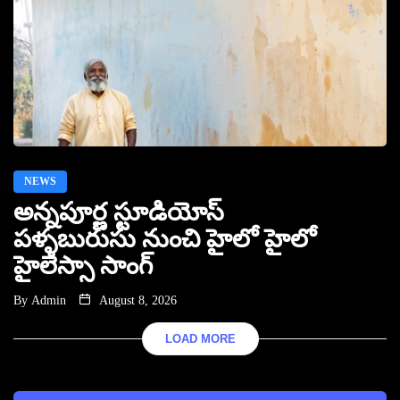
NEWS
అన్నపూర్ణ స్టూడియోస్
పళ్ళబురుసు నుంచి హైలో హైలో
హైలెస్సా సాంగ్
By
Admin
August 8, 2026
LOAD MORE