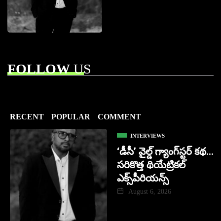
FOLLOW
US
RECENT
POPULAR
COMMENT
INTERVIEWS
‘డీసీ’ వైల్డ్ గ్యాంగ్‌స్టర్ కథ…
సరికొత్త థియేట్రికల్
ఎక్స్‌పీరియన్స్
August 6, 2026