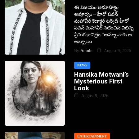
ఈ విజయం అనూహ్యం
అపూర్వం – హీరో పవన్
మహావీర్ కెడాక్టర్ టర్నెడ్ హీరో
పవన్ మహావీర్ నటించిన విభిన్న
ప్రేమకథాచిత్రం “అమ్మా నాకు ఆ
అబ్బాయి
By
Admin
August 9, 2026
NEWS
Hansika Motwani’s
Mysterious First
Look
August 9, 2026
ENTERTAINMENT